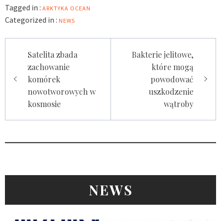
arsen?
nikomu się nie przydaje
Tagged in :
ARKTYKA
OCEAN
Categorized in :
NEWS
Nawigacja
Satelita zbada
Bakterie jelitowe,
wpisu
zachowanie
które mogą
komórek
powodować
nowotworowych w
uszkodzenie
kosmosie
wątroby
NEWS