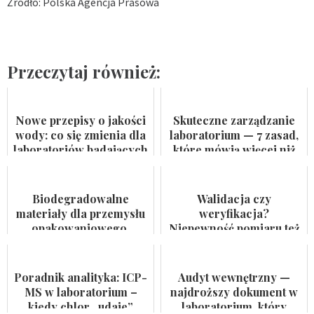
Źródło: Polska Agencja Prasowa
Przeczytaj również:
Nowe przepisy o jakości
Skuteczne zarządzanie
wody: co się zmienia dla
laboratorium — 7 zasad,
laboratoriów badających
które mówią więcej niż
wodę do spożycia i
certyfikat na ścianie
kąpielis...
Biodegradowalne
Walidacja czy
materiały dla przemysłu
weryfikacja?
opakowaniowego.
Niepewność pomiaru też
Badaczka PWr z grantem
nie jest formalnością
NCN
Poradnik analityka: ICP-
Audyt wewnętrzny —
MS w laboratorium –
najdroższy dokument w
kiedy chlor „udaje”
laboratorium, który