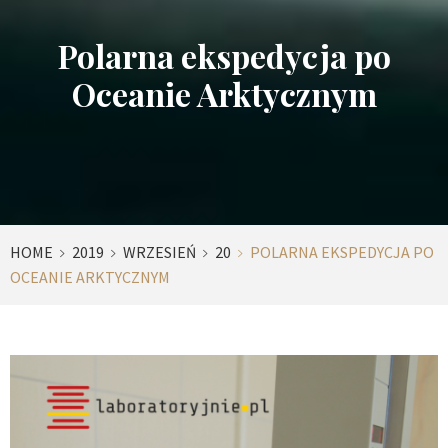
Polarna ekspedycja po
Oceanie Arktycznym
HOME
2019
WRZESIEŃ
20
POLARNA EKSPEDYCJA PO
OCEANIE ARKTYCZNYM