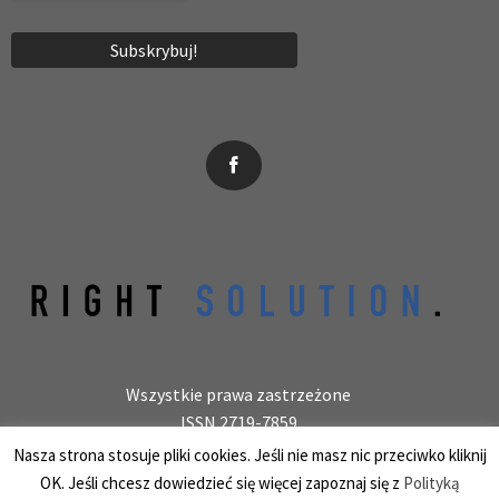
News, wydarzenia, konferencje, informacje, akredytacja.
Wszystkie prawa zastrzeżone
ISSN 2719-7859
Wydawca: laboratoryjnie.pl Krzysztof Wołowiec
Nasza strona stosuje pliki cookies. Jeśli nie masz nic przeciwko kliknij
25-150 Kielce, ul. Barwinek 9/31, REGON 387847966
OK. Jeśli chcesz dowiedzieć się więcej zapoznaj się z
Polityką