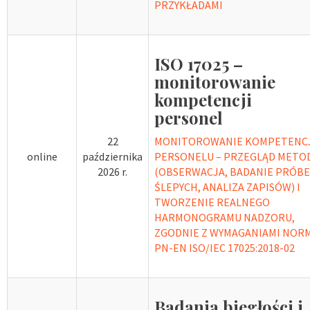
PRZYKŁADAMI
ISO 17025 –
monitorowanie
kompetencji
personel
22
MONITOROWANIE KOMPETENC
online
października
PERSONELU – PRZEGLĄD METO
2026 r.
(OBSERWACJA, BADANIE PRÓB
ŚLEPYCH, ANALIZA ZAPISÓW) I
TWORZENIE REALNEGO
HARMONOGRAMU NADZORU,
ZGODNIE Z WYMAGANIAMI NOR
PN-EN ISO/IEC 17025:2018-02
Badania biegłości i