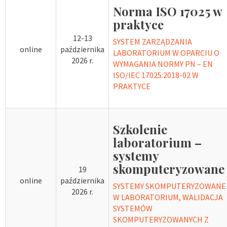
Norma ISO 17025 w
praktyce
12-13
SYSTEM ZARZĄDZANIA
online
października
LABORATORIUM W OPARCIU O
2026 r.
WYMAGANIA NORMY PN – EN
ISO/IEC 17025:2018-02 W
PRAKTYCE
Szkolenie
laboratorium –
systemy
skomputeryzowane
19
online
października
SYSTEMY SKOMPUTERYZOWANE
2026 r.
W LABORATORIUM, WALIDACJA
SYSTEMÓW
SKOMPUTERYZOWANYCH Z