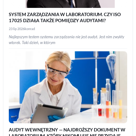
SYSTEM ZARZĄDZANIA W LABORATORIUM. CZY ISO
17025 DZIAŁA TAKŻE POMIĘDZY AUDYTAMI?
23 lip 2026
konrad
Najlepszym testem systemu zarządzania nie jest audyt. Jest nim zwykły
wtorek. Taki dzień, w którym
AUDYT WEWNĘTRZNY — NAJDROŻSZY DOKUMENT W
LABORATORIUM, KTÓRY NIKOMU SIĘ NIE PRZYDAJE