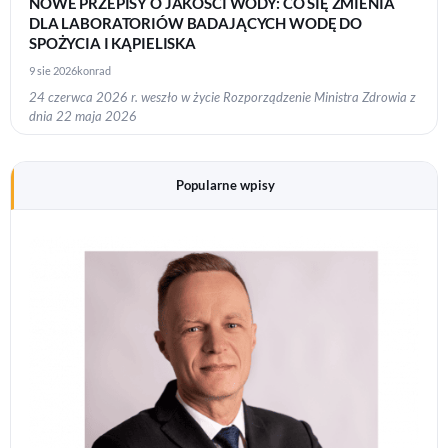
NOWE PRZEPISY O JAKOŚCI WODY: CO SIĘ ZMIENIA
DLA LABORATORIÓW BADAJĄCYCH WODĘ DO
SPOŻYCIA I KĄPIELISKA
9 sie 2026
konrad
24 czerwca 2026 r. weszło w życie Rozporządzenie Ministra Zdrowia z
dnia 22 maja 2026
Popularne wpisy