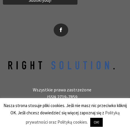
News, wydarzenia, konferencje, informacje, akredytacja.
Wszystkie prawa zastrzeżone
ISSN 2719-7859
Wydawca: laboratoryjnie.pl Krzysztof Wołowiec
Nasza strona stosuje pliki cookies. Jeśli nie masz nic przeciwko kliknij
25-150 Kielce, ul. Barwinek 9/31, REGON 387847966
OK. Jeśli chcesz dowiedzieć się więcej zapoznaj się z
Polityką
prywatności oraz Polityką cookies.
OK!
PHP Code Snippets
Powered By :
XYZScripts.com