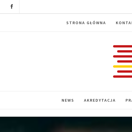
Skip
to
content
STRONA GŁÓWNA
KONTA
Labora
News, wydarzenia, konferencje, infor
NEWS
AKREDYTACJA
PR