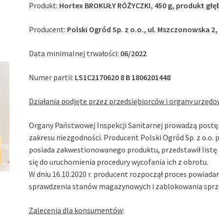
Produkt:
Hortex BROKUŁY RÓŻYCZKI, 450 g, produkt gł
Producent:
Polski Ogród Sp. z o.o., ul. Mszczonowska 2
Data minimalnej trwałości:
06/2022
Numer partii:
LS1C2170620 8 B 1806201448
Działania podjęte przez przedsiębiorców i organy urzędo
Organy Państwowej Inspekcji Sanitarnej prowadzą postępo
zakresu niezgodności. Producent Polski Ogród Sp. z o.o
posiada zakwestionowanego produktu, przedstawił listę
się do uruchomienia procedury wycofania ich z obrotu.
W dniu 16.10.2020 r. producent rozpoczął proces powiad
sprawdzenia stanów magazynowych i zablokowania sprze
Zalecenia dla konsumentów
: