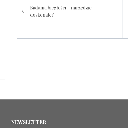
Nawigacja
Badania biegłości – narzędzie
wpisu
doskonałe?
NEWSLETTER