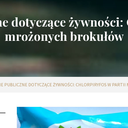
e dotyczące żywności: 
mrożonych brokułów
E PUBLICZNE DOTYCZĄCE ŻYWNOŚCI: CHLORPIRYFOS W PARTI