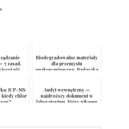
e.
rządzanie
Biodegradowalne materiały
— 7 zasad,
dla przemysłu
ięcej niż
opakowaniowego. Badaczka
 ścianie
PWr z grantem NCN
yka: ICP-MS
Audyt wewnętrzny —
 kiedy chlor
najdroższy dokument w
rsen?
laboratorium, który nikomu
się nie przydaje