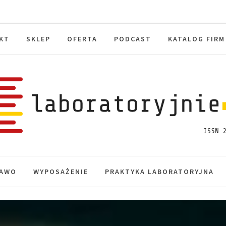
KT
SKLEP
OFERTA
PODCAST
KATALOG FIRM
toryjnie.pl
macje, akredytacja.
AWO
WYPOSAŻENIE
PRAKTYKA LABORATORYJNA