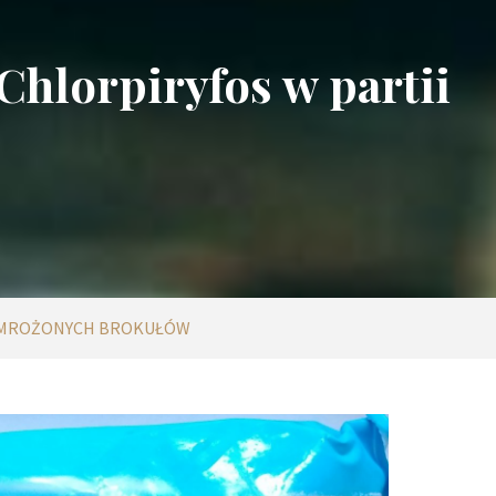
Chlorpiryfos w partii
I MROŻONYCH BROKUŁÓW