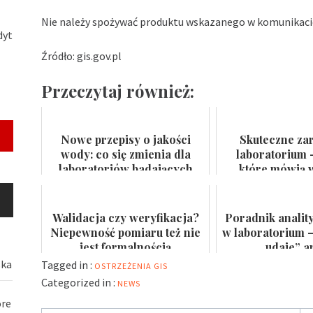
Nie należy spożywać produktu wskazanego w komunikaci
dyt
Źródło: gis.gov.pl
Przeczytaj również:
Nowe przepisy o jakości
Skuteczne za
wody: co się zmienia dla
laboratorium 
laboratoriów badających
które mówią w
wodę do spożycia i kąpielis...
certyfikat na
Walidacja czy weryfikacja?
Poradnik analit
Niepewność pomiaru też nie
w laboratorium –
jest formalnością
„udaje” a
ska
Tagged in :
OSTRZEŻENIA GIS
Categorized in :
NEWS
óre