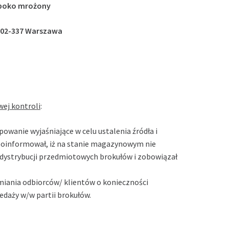
ęboko mrożony
, 02-337 Warszawa
wej kontroli
:
wanie wyjaśniające w celu ustalenia źródła i
. poinformował, iż na stanie magazynowym nie
 dystrybucji przedmiotowych brokułów i zobowiązał
amiania odbiorców/ klientów o konieczności
daży w/w partii brokułów.