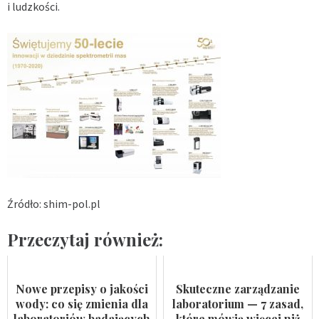
i ludzkości.
Źródło: shim-pol.pl
Przeczytaj również:
Nowe przepisy o jakości
Skuteczne zarządzanie
wody: co się zmienia dla
laboratorium — 7 zasad,
laboratoriów badających
które mówią więcej niż