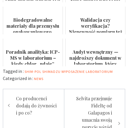
wodę do spożycia i
certyfikat na ścianie
kąpielis...
Biodegradowalne
Walidacja czy
materiały dla przemysłu
weryfikacja?
opakowaniowego.
Niepewność pomiaru też
Badaczka PWr z grantem
nie jest formalnością
NCN
Poradnik analityka: ICP-
Audyt wewnętrzny —
MS w laboratorium –
najdroższy dokument w
kiedy chlor „udaje”
laboratorium, który
arsen?
nikomu się nie przydaje
Tagged in :
SHIM-POL
SHIMADZU
WYPOSAŻENIE LABORATORIUM
Categorized in :
NEWS
Nawigacja
Co producenci
Selvita przejmuje
wpisu
dodają do żywności
Fideltę od
i po co?
Galapagos i
umacnia swoją
pozycję wśród