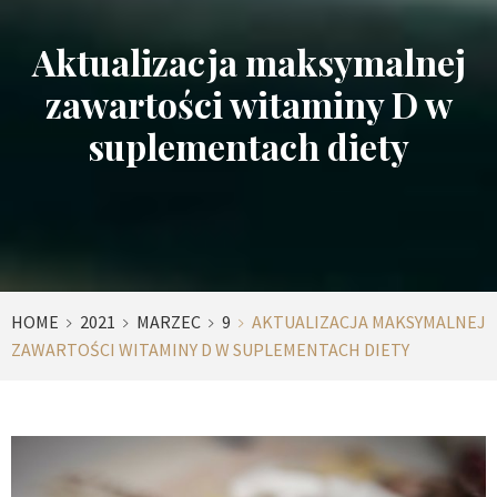
Aktualizacja maksymalnej
zawartości witaminy D w
suplementach diety
HOME
2021
MARZEC
9
AKTUALIZACJA MAKSYMALNEJ
ZAWARTOŚCI WITAMINY D W SUPLEMENTACH DIETY