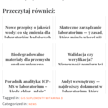
Przeczytaj również:
Nowe przepisy o jakości
Skuteczne zarządzanie
wody: co się zmienia dla
laboratorium — 7 zasad,
laboratoriów badających
które mówią więcej niż
wodę do spożycia i
certyfikat na ścianie
kąpielis...
Biodegradowalne
Walidacja czy
materiały dla przemysłu
weryfikacja?
opakowaniowego.
Niepewność pomiaru też
Badaczka PWr z grantem
nie jest formalnością
NCN
Poradnik analityka: ICP-
Audyt wewnętrzny —
MS w laboratorium –
najdroższy dokument w
kiedy chlor „udaje”
laboratorium, który
arsen?
nikomu się nie przydaje
Tagged in :
GIS
SUPLEMENTY
WITAMINA D
Categorized in :
NEWS