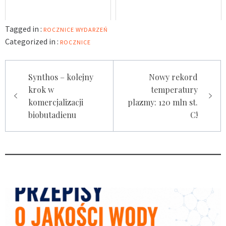
Tagged in :
ROCZNICE WYDARZEŃ
Categorized in :
ROCZNICE
Nawigacja
Synthos – kolejny
Nowy rekord
wpisu
krok w
temperatury
komercjalizacji
plazmy: 120 mln st.
biobutadienu
C!