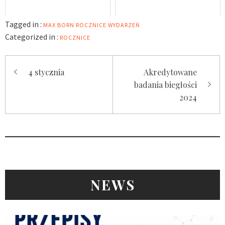
Tagged in :
MAX BORN
ROCZNICE WYDARZEŃ
Categorized in :
ROCZNICE
Nawigacja
4 stycznia
Akredytowane
wpisu
badania biegłości
2024
NEWS