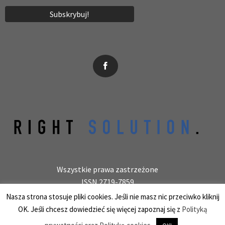
News, wydarzenia, konferencje, informacje, akredytacja.
Wszystkie prawa zastrzeżone
ISSN 2719-7859
Wydawca: laboratoryjnie.pl Krzysztof Wołowiec
Nasza strona stosuje pliki cookies. Jeśli nie masz nic przeciwko kliknij
25-150 Kielce, ul. Barwinek 9/31, REGON 387847966
OK. Jeśli chcesz dowiedzieć się więcej zapoznaj się z
Polityką