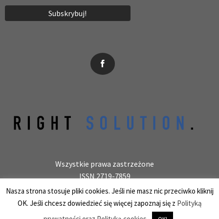
News, wydarzenia, konferencje, informacje, akredytacja.
Wszystkie prawa zastrzeżone
ISSN 2719-7859
Wydawca: laboratoryjnie.pl Krzysztof Wołowiec
Nasza strona stosuje pliki cookies. Jeśli nie masz nic przeciwko kliknij
25-150 Kielce, ul. Barwinek 9/31, REGON 387847966
OK. Jeśli chcesz dowiedzieć się więcej zapoznaj się z
Polityką
prywatności oraz Polityką cookies.