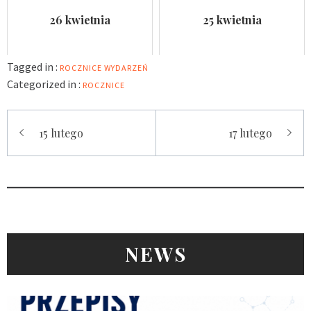
26 kwietnia
25 kwietnia
Tagged in :
ROCZNICE WYDARZEŃ
Categorized in :
ROCZNICE
Nawigacja
15 lutego
17 lutego
wpisu
NEWS