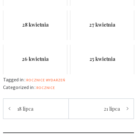
28 kwietnia
27 kwietnia
26 kwietnia
25 kwietnia
Tagged in :
ROCZNICE WYDARZEŃ
Categorized in :
ROCZNICE
Nawigacja
18 lipca
21 lipca
wpisu