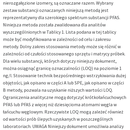
nierozgałęzione izomery, są oznaczane razem. Wybrany
zestaw substancji oznaczanych niniejszą metodą jest
reprezentatywny dla szerokiego spektrum substancji PFAS.
Niniejsza metoda została zwalidowana dla analitów
wyszczególnionych w Tablicy 1. Lista podana w tej tablicy
może być modyfikowana w zależności od celu i zakresu
metody. Dolny zakres stosowania metody może się różnić w
zależności od czułości stosowanego sprzętu i matrycy próbek.
Dla wielu substancji, których dotyczy niniejszy dokument,
można osiągnąć granicę oznaczalności (LOQ) na poziomie 1
ng/l. Stosowanie technik bezpośredniego wstrzykiwania dużej
objętości, jak opisano w części A lub SPE, jak opisano w części
B metody, pozwala na uzyskanie niższych wartości LOQ.
Ograniczenia analityczne mogą dotyczyć krótkołańcuchowych
PFAS lub PFAS z więcej niż dziesięcioma atomami węgla w
łańcuchu węglowym. Rzeczywiste LOQ mogą zależeć również
od wartości prób ślepych uzyskanych w poszczególnych
laboratoriach. UWAGA Niniejszy dokument umożliwia analizy