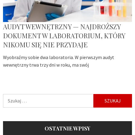
AUDYT WEWNĘTRZNY — NAJDROŻSZY
DOKUMENT W LABORATORIUM, KTÓRY
NIKOMU SIĘ NIE PRZYDAJE
Wyobraźmy sobie dwa laboratoria. W pierwszym audyt
wewnętrzny trwa trzy dni w roku, ma swój
Szukaj:
OSTATNIE WPISY