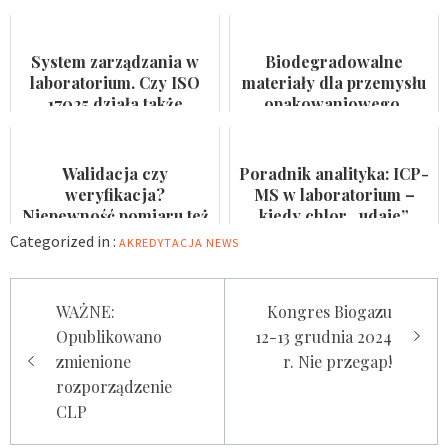
wodę do spożycia i
certyfikat na ścianie
kąpielis...
System zarządzania w
Biodegradowalne
laboratorium. Czy ISO
materiały dla przemysłu
17025 działa także
opakowaniowego.
pomiędzy audytami?
Badaczka PWr z grantem
NCN
Walidacja czy
Poradnik analityka: ICP-
weryfikacja?
MS w laboratorium –
Niepewność pomiaru też
kiedy chlor „udaje”
nie jest formalnością
arsen?
Categorized in :
AKREDYTACJA
NEWS
Nawigacja
WAŻNE:
Kongres Biogazu
wpisu
Opublikowano
12-13 grudnia 2024
zmienione
r. Nie przegap!
rozporządzenie
CLP