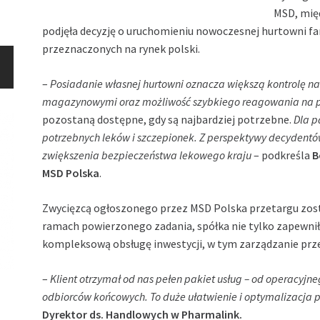
MSD, mię
podjęła decyzję o uruchomieniu nowoczesnej hurtowni f
przeznaczonych na rynek polski.
–
Posiadanie własnej hurtowni oznacza większą kontrolę na
magazynowymi oraz możliwość szybkiego reagowania na p
pozostaną dostępne, gdy są najbardziej potrzebne.
Dla p
potrzebnych leków i szczepionek. Z perspektywy decydentów
zwiększenia bezpieczeństwa lekowego kraju
– podkreśla
B
MSD Polska
.
Zwycięzcą ogłoszonego przez MSD Polska przetargu zost
ramach powierzonego zadania, spółka nie tylko zapewnił
kompleksową obsługę inwestycji, w tym zarządzanie prze
–
Klient otrzymał od nas pełen pakiet usług – od operacyj
odbiorców końcowych. To duże ułatwienie i optymalizacja 
Dyrektor ds. Handlowych w
Pharmalink
.