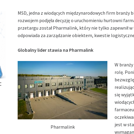
MSD, jedna z wiodących międzynarodowych firm branży 
rozwojem podjęła decyzję o uruchomieniu hurtowni farm
przetargu został Pharmalink, który nie tylko zapewnił w 
odpowiada za zarządzanie obiektem, kwestie logistyczne
Globalny lider stawia na Pharmalink
W branży
rolę. Po
bezwzglę
:
realizują
się wyją
wiodącyc
farmaceut
oczekiwań
jest w st
Pharmalink
wymaganio