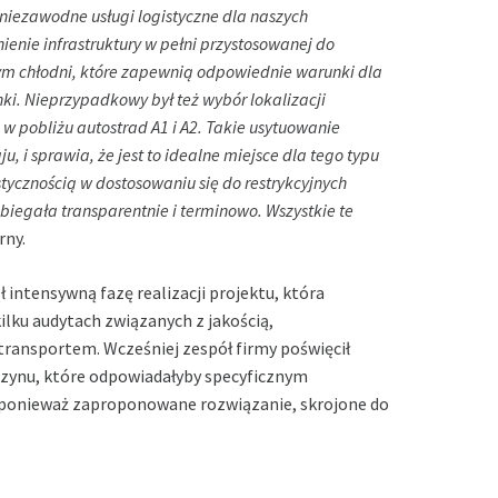
niezawodne usługi logistyczne dla naszych
enie infrastruktury w pełni przystosowanej do
m chłodni, które zapewnią odpowiednie warunki dla
ki. Nieprzypadkowy był też wybór lokalizacji
 w pobliżu autostrad A1 i A2. Takie usytuowanie
, i sprawia, że jest to idealne miejsce dla tego typu
astycznością w dostosowaniu się do restrykcyjnych
egała transparentnie i terminowo. Wszystkie te
rny.
intensywną fazę realizacji projektu, która
lku audytach związanych z jakością,
ansportem. Wcześniej zespół firmy poświęcił
azynu, które odpowiadałyby specyficznym
, ponieważ zaproponowane rozwiązanie, skrojone do