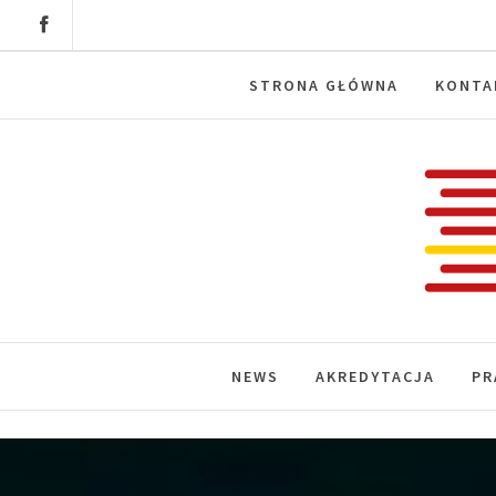
Skip
to
content
STRONA GŁÓWNA
KONTA
Labora
News, wydarzenia, konferencje, infor
NEWS
AKREDYTACJA
PR