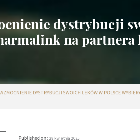
cnienie dystrybucji sw
harmalink na partnera 
 WZMOCNIENIE DYSTRYBUCJI SWOICH LEKÓW W POLSCE WYBIE
Published on :
28 kwietnia 2025