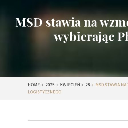
MSD stawia na wzmo
wybierając P
HOME
2025
KWIECIEŃ
28
MSD STAWIA NA
LOGISTYCZNEGO