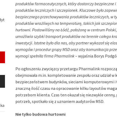
produktów farmaceutycznych, który dostarczy bezpieczne i 
produktów leczniczych i szczepionek. Kluczowe było zapewni
bezpiecznego przechowywania produktów leczniczych, w ty
dyt
produktów wrażliwych na temperaturę, takich jak szczepion
hurtowni. Postawiliśmy na Łódź, położoną w centrum Polski,
umożliwia szybki transport produktów na terenie całego kraju
inwestycji. Istotne było dla nas, aby partner wykazał się el
wymogów i procedur grupy MSD oraz aby komunikacja przebi
wymogi spełniła firma Pharmalink
–
wyjaśnia Borys Podgó
Po ogłoszeniu zwycięzcy przetargu Pharmalink rozpoczął 
obejmowała m.in. kompletowanie zespołu oraz udział w ki
bezpieczeństwem budynków, sieciami komputerowymi i tr
znaczną ilość czasu na opracowanie kilku layoutów mag
potrzebom klienta. Czas ten okazał się niezwykle cenny
potrzeb, spotkało się z uznaniem audytorów MSD.
ska
Nie tylko budowa hurtowni