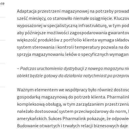
óre
Adaptacja przestrzeni magazynowej na potrzeby prowadz
sześć miesięcy, co stanowiło niemałe osiągnięcie. Klu
wyposażonej w specjalistyczną infrastrukturę, w tym pod
aby późniejsze możliwości zagospodarowania gwarantowały
większość produktów z portfolio klienta wymaga składo
system sterowania i kontroli temperatury pozwala na 
sprzyja magazynowaniu leków o specyficznych wymagani
–
Podczas uruchomienia dystrybucji z nowego magazynu
ni
obiekt będzie gotowy do działania natychmiast po przepr
Ważnym elementem we współpracy było również dostos
gospodarką magazynową do potrzeb klienta. Pharmalink ni
kompleksową obsługą, w tym zarządzaniem przestrzenią
należało dostosować system przeciwpożarowy do norm, k
amerykańskich. Sukces Pharmalink pokazuje, że odpowied
Budowanie otwartych i trwałych relacji biznesowych daje