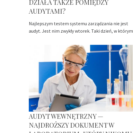
DZIAŁA TAKŻE POMIĘDZY
AUDYTAMI?
Najlepszym testem systemu zarządzania nie jest
audyt. Jest nim zwykły wtorek. Taki dzień, w którym
AUDYT WEWNĘTRZNY —
NAJDROŻSZY DOKUMENT W