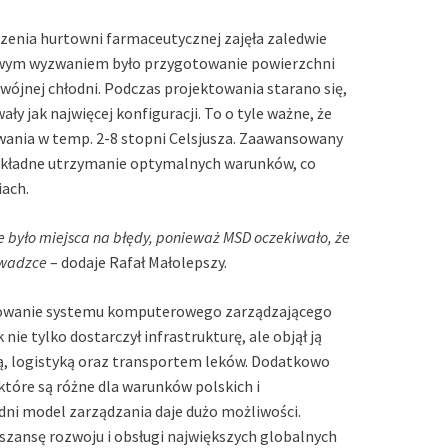
enia hurtowni farmaceutycznej zajęła zaledwie
czowym wyzwaniem było przygotowanie powierzchni
wójnej chłodni. Podczas projektowania starano się,
 jak najwięcej konfiguracji. To o tyle ważne, że
wania w temp. 2-
8 stopni Celsjusza
. Zaawansowany
dokładne utrzymanie optymalnych warunków, co
ach.
e było miejsca na błędy, ponieważ
MSD
oczekiwało, że
owadzce
– dodaje Rafał Małolepszy.
owanie systemu komputerowego zarządzającego
e tylko dostarczył infrastrukturę, ale objął ją
, logistyką oraz transportem leków. Dodatkowo
tóre są różne dla warunków polskich i
ni model zarządzania daje dużo możliwości.
 szansę rozwoju i obsługi największych globalnych