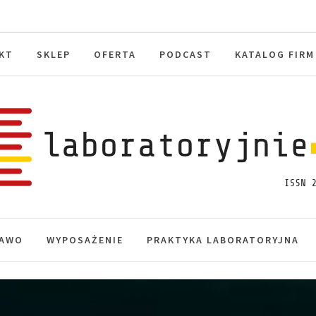
KT
SKLEP
OFERTA
PODCAST
KATALOG FIRM
toryjnie.pl
macje, akredytacja.
AWO
WYPOSAŻENIE
PRAKTYKA LABORATORYJNA