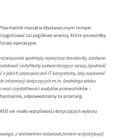
harmalink musiał w błyskawicznym tempie
przygotować szczegółowe analizy, które pozwoliłby
eństwo operacyjne.
 rozwiązania spełniają najwyższe standardy, zarówno
zedstawić certyfikaty potwierdzające naszą zgodność
z jakich zabezpieczeń IT korzystamy, aby zapewnić
e informacji dotyczących m.in. średniego wieku
 oraz częstotliwości audytów przewoźników –
Pharmalink, odpowiedzialny za przetarg.
 MSD nie miało wątpliwości dotyczących wyboru
owego, z wieloletnim doświadczeniem w dystrybucji