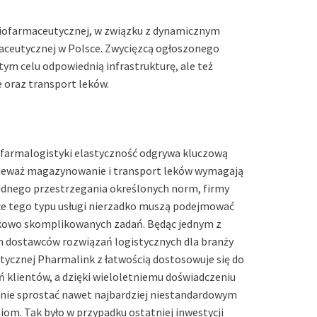
biofarmaceutycznej, w związku z dynamicznym
aceutycznej w Polsce. Zwycięzcą ogłoszonego
tym celu odpowiednią infrastrukturę, ale też
 oraz transport leków.
 farmalogistyki elastyczność odgrywa kluczową
nieważ magazynowanie i transport leków wymagają
dnego przestrzegania określonych norm, firmy
ce tego typu usługi nierzadko muszą podejmować
tkowo skomplikowanych zadań. Będąc jednym z
h dostawców rozwiązań logistycznych dla branży
ycznej Pharmalink z łatwością dostosowuje się do
 klientów, a dzięki wieloletniemu doświadczeniu
anie sprostać nawet najbardziej niestandardowym
m. Tak było w przypadku ostatniej inwestycji