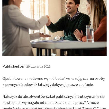
Published on :
29 czerwca 2025
Opublikowane niedawno wyniki badań wskazują, czemu osoby
z pewnych środowisk łatwiej zdobywają nasze zaufanie.
Należysz do absolwentów szkół publicznych, a utrzymanie się
na studiach wymagało od ciebie znalezienia pracy? A może
twoje życie to prywatne szkoły i wakacje w Saint Tropez? Czy w