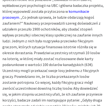
wykładowczyni psychologii na UBC i główna badaczka projektu,
której wypowiedź została przytoczona w
komunikacie
prasowym
. „Co jednak sprawia, że ludzie obdarzają kogoś
zaufaniem?” Naukowcy przeprowadzili szereg doświadczeń z
udziałem przeszło 1900 ochotników, aby zbadać stopień
wpływu przeszłej i obecnej klasy społecznej na zaufanie innych
ludzi. Jednym z nich była rozgrywka przeciwko fikcyjnym
graczom, których sytuacja finansowa istotnie różniła się w
okresie dorastania. Prawdziwi uczestnicy otrzymali 10 losów
na loterię, w której miały zostać rozlosowane dwie karty
podarunkowe o wartości 100 dolarów kanadyjskich (63€).
Uczestnicy mogli przekazać swoje losy jednemu z fikcyjnych
graczy. Powiedziano im, że liczba przekazanych losów
zostanie potrojona. Co więcej, każdy fikcyjny gracz mógł
zwrócić uczestnikowi dowolną liczbę losów. Aby dowiedzieć
się, w jakim stopniu uczestnicy ufali, że ich zaufanie przyniesie
korzyści, badacze zadali im następujące pytanie: „Gdyby druga
osoba otrzymała od ciebie wszystkie 10 losów, miałaby ich 30.