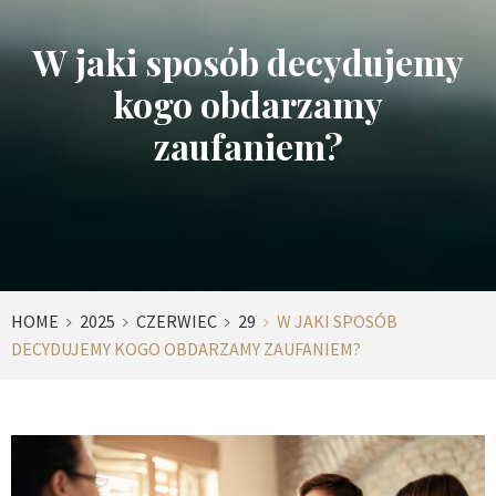
W jaki sposób decydujemy
kogo obdarzamy
zaufaniem?
HOME
2025
CZERWIEC
29
W JAKI SPOSÓB
DECYDUJEMY KOGO OBDARZAMY ZAUFANIEM?