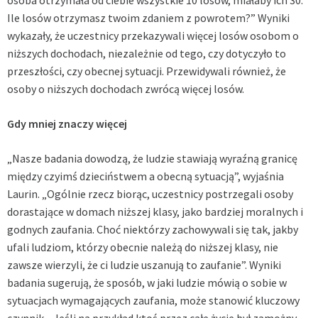
Ile losów otrzymasz twoim zdaniem z powrotem?” Wyniki
wykazały, że uczestnicy przekazywali więcej losów osobom o
niższych dochodach, niezależnie od tego, czy dotyczyło to
przeszłości, czy obecnej sytuacji. Przewidywali również, że
osoby o niższych dochodach zwrócą więcej losów.
Gdy mniej znaczy więcej
„Nasze badania dowodzą, że ludzie stawiają wyraźną granicę
między czyimś dzieciństwem a obecną sytuacją”, wyjaśnia
Laurin. „Ogólnie rzecz biorąc, uczestnicy postrzegali osoby
dorastające w domach niższej klasy, jako bardziej moralnych i
godnych zaufania. Choć niektórzy zachowywali się tak, jakby
ufali ludziom, którzy obecnie należą do niższej klasy, nie
zawsze wierzyli, że ci ludzie uszanują to zaufanie”. Wyniki
badania sugerują, że sposób, w jaki ludzie mówią o sobie w
sytuacjach wymagających zaufania, może stanowić kluczowy
czynnik. „Jeśli na przykład ktoś przez całe życie był zamożny,