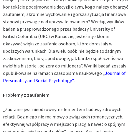
kontekście podejmowania decyzji o tym, kogo należy obdarzyć
zaufaniem, skromne wychowanie i gorsza sytuacja finansowa
stanowi przewagę nad uprzywilejowaniem? Według wyników
badania przeprowadzonego przez badaczy University of
British Columbia (UBC) w Kanadzie, jesteśmy skłonni
okazywać większe zaufanie osobom, które dorastały w
uboższych warunkach. Dla wielu osób nie będzie to żadnym
zaskoczeniem, biorąc pod uwagę, jak bardzo społeczeństwo
uwielbia historie „od zera do milionera”. Wyniki badań zostały
opublikowane na łamach czasopisma naukowego
„
Journal of
(odnośnik
Personality and Social Psychology”
.
otworzy
Problemy z zaufaniem
się
w
„Zaufanie jest nieodzownym elementem budowy zdrowych
nowym
relacji. Bez niego nie ma mowy o związkach romantycznych,
oknie)
efektywnej współpracy w miejscach pracy, a nawet o spójnym
społeczeństwie bez podziałów”, zauważa Kristin Laurin,