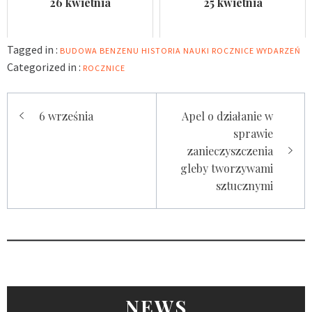
26 kwietnia
25 kwietnia
Tagged in :
BUDOWA BENZENU
HISTORIA NAUKI
ROCZNICE WYDARZEŃ
Categorized in :
ROCZNICE
Nawigacja
6 września
Apel o działanie w
wpisu
sprawie
zanieczyszczenia
gleby tworzywami
sztucznymi
NEWS