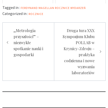
Tagged in :
FERDYNAND MAGELLAN
ROCZNICE WYDARZEŃ
Categorized in :
ROCZNICE
Nawigacja
„Metrologia
Druga tura XXX
wpisu
przyszłości” –
Sympozjum Klubu
niezwykłe
POLLAB w
spotkanie nauki i
Krynicy-Zdroju –
gospodarki
praktyka
codzienna i nowe
wyzwania
laboratoriów