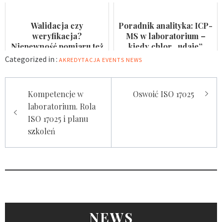
pomiędzy audytami?
Badaczka PWr z grantem
NCN
Walidacja czy
Poradnik analityka: ICP-
weryfikacja?
MS w laboratorium –
Niepewność pomiaru też
kiedy chlor „udaje”
nie jest formalnością
arsen?
Categorized in :
AKREDYTACJA
EVENTS
NEWS
Nawigacja
Kompetencje w
Oswoić ISO 17025
wpisu
laboratorium. Rola
ISO 17025 i planu
szkoleń
NEWS