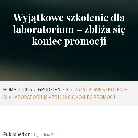
Wyjątkowe szkolenie dla
laboratorium – zbliża się
koniec promocji
HOME
2025
GRUDZIEŃ
8
WYJĄTKOWE SZKOLENIE
DLA LABORATORIUM – ZBLIŻA SIĘ KONIEC PROMOCJI
Published on :
8 grudnia 2025