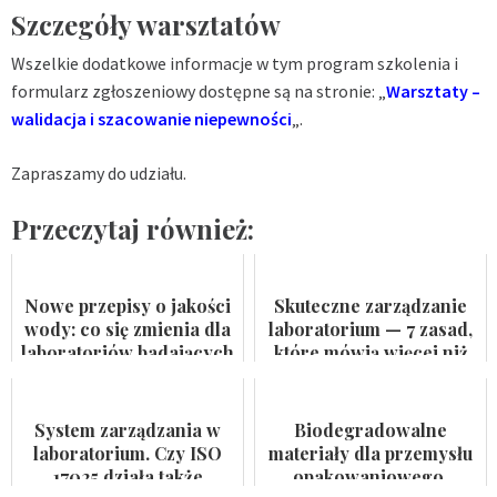
Szczegóły warsztatów
Wszelkie dodatkowe informacje w tym program szkolenia i
formularz zgłoszeniowy dostępne są na stronie: „
Warsztaty –
walidacja i szacowanie niepewności
„.
Zapraszamy do udziału.
Przeczytaj również:
Nowe przepisy o jakości
Skuteczne zarządzanie
wody: co się zmienia dla
laboratorium — 7 zasad,
laboratoriów badających
które mówią więcej niż
wodę do spożycia i
certyfikat na ścianie
kąpielis...
System zarządzania w
Biodegradowalne
laboratorium. Czy ISO
materiały dla przemysłu
17025 działa także
opakowaniowego.