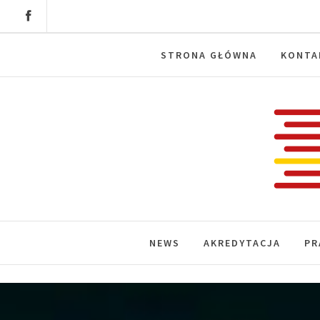
Skip
to
content
STRONA GŁÓWNA
KONTA
Labora
News, wydarzenia, konferencje, infor
NEWS
AKREDYTACJA
PR