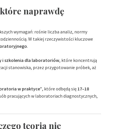
, które naprawdę
kszych wymagań: rośnie liczba analiz, normy
t codziennością. W takiej rzeczywistości kluczowe
boratoryjnego
.
 i szkolenia dla laboratoriów
, które koncentrują
zacji stanowiska, przez przygotowanie próbek, aż
oratoria w praktyce”
, które odbędą się
17–18
osób pracujących w laboratoriach diagnostycznych,
zego teoria nie