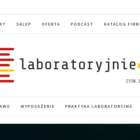
KT
SKLEP
OFERTA
PODCAST
KATALOG FIRM
toryjnie.pl
macje, akredytacja.
AWO
WYPOSAŻENIE
PRAKTYKA LABORATORYJNA