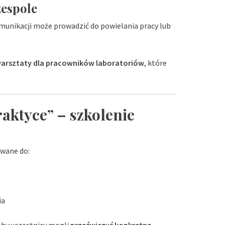
zespole
munikacji może prowadzić do powielania pracy lub
arsztaty dla pracowników laboratoriów
, które
aktyce” – szkolenie
owane do:
ia
aby uczestnicy mogli
przećwiczyć konkretne