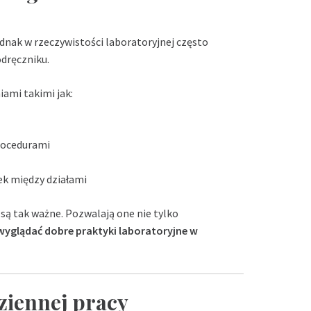
ednak w rzeczywistości laboratoryjnej często
odręczniku.
ami takimi jak:
rocedurami
ek między działami
są tak ważne. Pozwalają one nie tylko
wyglądać dobre praktyki laboratoryjne w
ziennej pracy