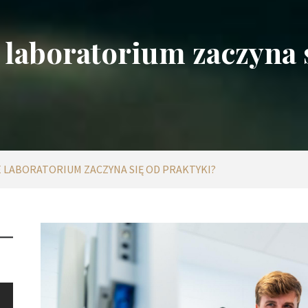
laboratorium zaczyna 
 LABORATORIUM ZACZYNA SIĘ OD PRAKTYKI?