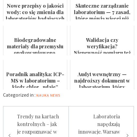
Nowe przepisy o jakości
Skuteczne zarządzanie
wody: co się zmienia dla
laboratorium — 7 zasad,
laboratoriów badających
które mówią więcej niż
wodę do spożycia i
certyfikat na ścianie
kąpielis...
Biodegradowalne
Walidacja czy
materiały dla przemysłu
weryfikacja?
opakowaniowego.
Niepewność pomiaru też
Badaczka PWr z grantem
nie jest formalnością
NCN
Poradnik analityka: ICP-
Audyt wewnętrzny —
MS w laboratorium –
najdroższy dokument w
kiedy chlor „udaje”
laboratorium, który
arsen?
nikomu się nie przydaje
Categorized in :
NAUKA
NEWS
Nawigacja
Trendy na kartach
Laboratoria
wpisu
kontrolnych – jak
napędzają
je rozpoznawać w
innowacje. Warsaw