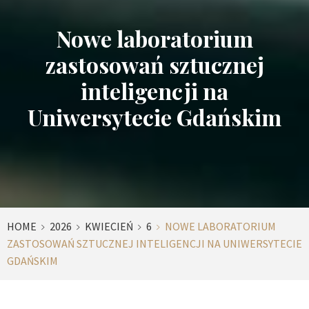
Nowe laboratorium
zastosowań sztucznej
inteligencji na
Uniwersytecie Gdańskim
HOME
2026
KWIECIEŃ
6
NOWE LABORATORIUM
ZASTOSOWAŃ SZTUCZNEJ INTELIGENCJI NA UNIWERSYTECIE
GDAŃSKIM