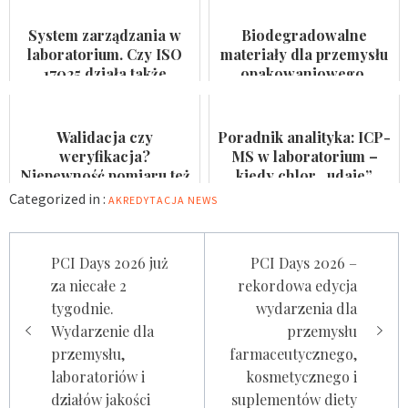
kąpielis...
System zarządzania w
Biodegradowalne
laboratorium. Czy ISO
materiały dla przemysłu
17025 działa także
opakowaniowego.
pomiędzy audytami?
Badaczka PWr z grantem
NCN
Walidacja czy
Poradnik analityka: ICP-
weryfikacja?
MS w laboratorium –
Niepewność pomiaru też
kiedy chlor „udaje”
nie jest formalnością
arsen?
Categorized in :
AKREDYTACJA
NEWS
Nawigacja
PCI Days 2026 już
PCI Days 2026 –
wpisu
za niecałe 2
rekordowa edycja
tygodnie.
wydarzenia dla
Wydarzenie dla
przemysłu
przemysłu,
farmaceutycznego,
laboratoriów i
kosmetycznego i
działów jakości
suplementów diety