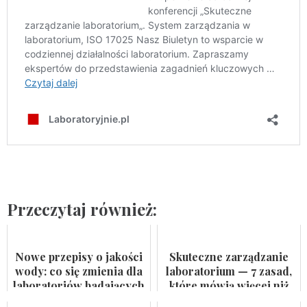
Przeczytaj również:
Nowe przepisy o jakości
Skuteczne zarządzanie
wody: co się zmienia dla
laboratorium — 7 zasad,
laboratoriów badających
które mówią więcej niż
wodę do spożycia i
certyfikat na ścianie