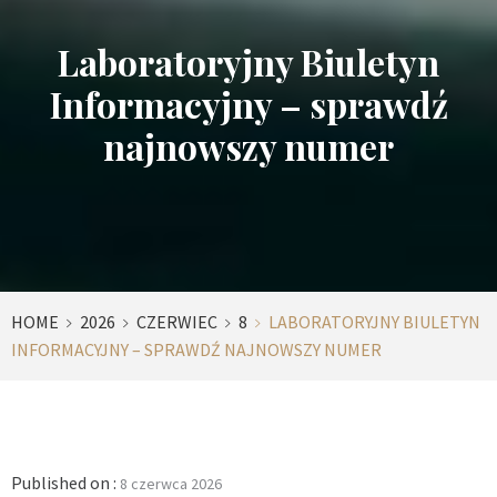
Laboratoryjny Biuletyn
Informacyjny – sprawdź
najnowszy numer
HOME
2026
CZERWIEC
8
LABORATORYJNY BIULETYN
INFORMACYJNY – SPRAWDŹ NAJNOWSZY NUMER
Published on :
8 czerwca 2026