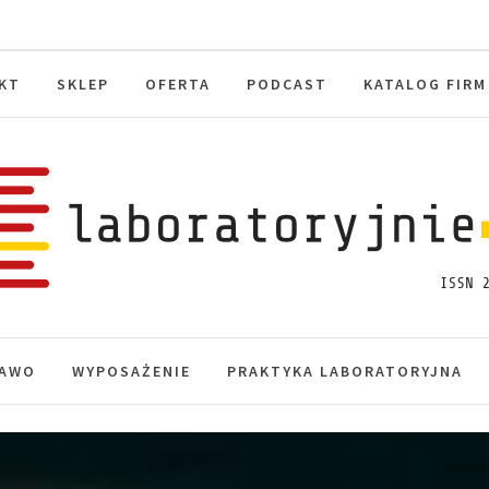
KT
SKLEP
OFERTA
PODCAST
KATALOG FIRM
toryjnie.pl
macje, akredytacja.
AWO
WYPOSAŻENIE
PRAKTYKA LABORATORYJNA