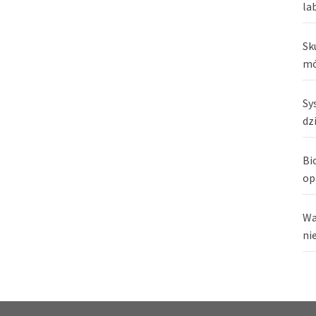
la
Sk
mó
Sy
dz
Bi
op
Wa
ni