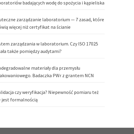
boratoriów badających wodę do spożycia i kąpieliska
uteczne zarządzanie laboratorium — 7 zasad, które
wią więcej niż certyfikat na ścianie
stem zarządzania w laboratorium. Czy ISO 17025
iała także pomiędzy audytami?
odegradowalne materiały dla przemysłu
akowaniowego. Badaczka PWr z grantem NCN
lidacja czy weryfikacja? Niepewność pomiaru też
e jest formalnością