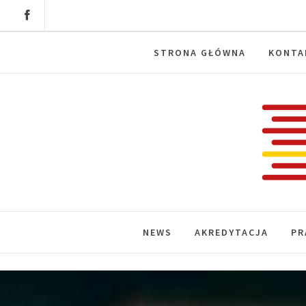
Skip
to
content
STRONA GŁÓWNA
KONTA
Labora
News, wydarzenia, konferencje, infor
NEWS
AKREDYTACJA
PR