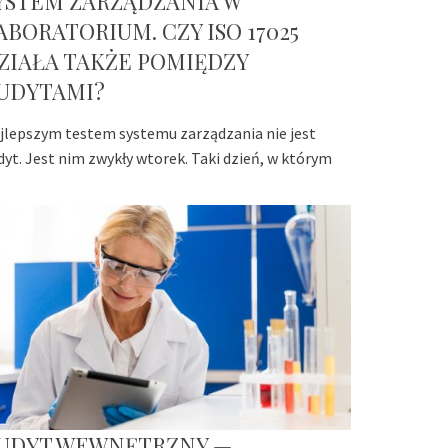
YSTEM ZARZĄDZANIA W
ABORATORIUM. CZY ISO 17025
ZIAŁA TAKŻE POMIĘDZY
UDYTAMI?
jlepszym testem systemu zarządzania nie jest
dyt. Jest nim zwykły wtorek. Taki dzień, w którym
UDYT WEWNĘTRZNY —