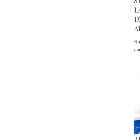
S
L
D
A
Na
au
A