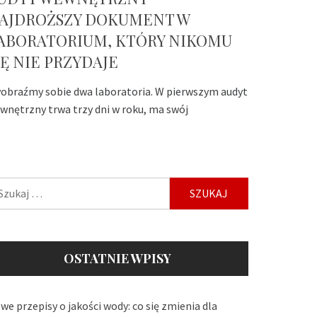
AJDROŻSZY DOKUMENT W
ABORATORIUM, KTÓRY NIKOMU
IĘ NIE PRZYDAJE
obraźmy sobie dwa laboratoria. W pierwszym audyt
wnętrzny trwa trzy dni w roku, ma swój
ukaj:
OSTATNIE WPISY
we przepisy o jakości wody: co się zmienia dla