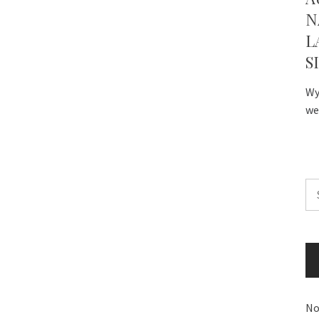
N
L
S
Wy
we
Sz
No