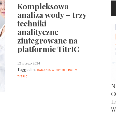
Kompleksowa
analiza wody – trzy
techniki
analityczne
zintegrowane na
platformie TitrIC
12 lutego 2024
Tagged in :
BADANIA WODY
METROHM
TITRIC
N
C
L
W