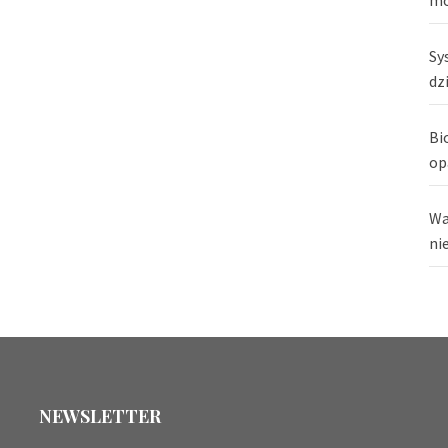
Sy
dz
Bi
op
Wa
ni
NEWSLETTER