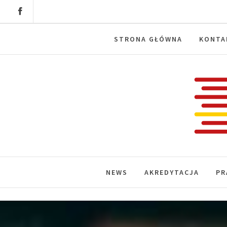
Skip
to
content
STRONA GŁÓWNA
KONTA
Labora
News, wydarzenia, konferencje, infor
NEWS
AKREDYTACJA
PR