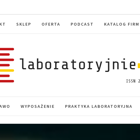
KT
SKLEP
OFERTA
PODCAST
KATALOG FIRM
toryjnie.pl
macje, akredytacja.
AWO
WYPOSAŻENIE
PRAKTYKA LABORATORYJNA