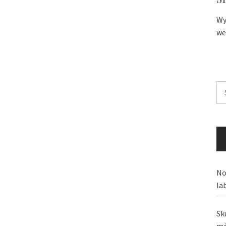
Wy
we
Sz
No
la
Sk
mó