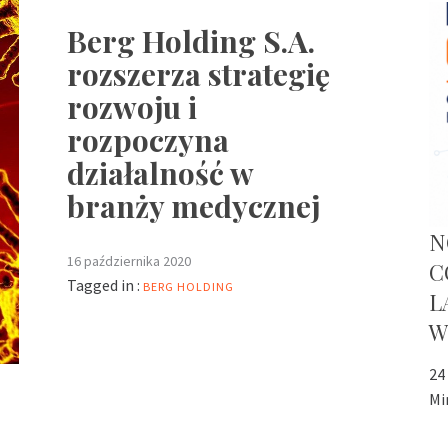
Berg Holding S.A.
rozszerza strategię
rozwoju i
rozpoczyna
działalność w
branży medycznej
N
16 października 2020
C
Tagged in :
BERG HOLDING
L
W
24
Mi