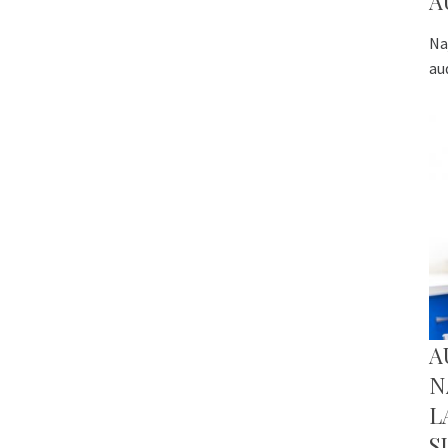
A
Na
au
A
N
L
S