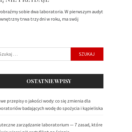
obraźmy sobie dwa laboratoria. W pierwszym audyt
wnętrzny trwa trzy dni w roku, ma swój
ukaj:
OSTATNIE WPISY
we przepisy o jakości wody: co się zmienia dla
boratoriów badających wodę do spożycia i kąpieliska
uteczne zarządzanie laboratorium — 7 zasad, które
wią więcej niż certyfikat na ścianie