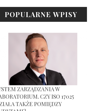
POPULARNE WPISY
YSTEM ZARZĄDZANIA W
ABORATORIUM. CZY ISO 17025
ZIAŁA TAKŻE POMIĘDZY