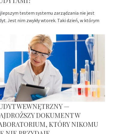
UDYTAMI?
jlepszym testem systemu zarządzania nie jest
dyt. Jest nim zwykły wtorek. Taki dzień, w którym
UDYT WEWNĘTRZNY —
AJDROŻSZY DOKUMENT W
ABORATORIUM, KTÓRY NIKOMU
IĘ NIE PRZYDAJE