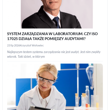
SYSTEM ZARZĄDZANIA W LABORATORIUM. CZY ISO
17025 DZIAŁA TAKŻE POMIĘDZY AUDYTAMI?
23 lip 2026
Krzysztof Wołowiec
Najlepszym testem systemu zarządzania nie jest audyt. Jest nim zwykły
wtorek. Taki dzień, w którym