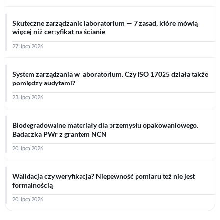
Skuteczne zarządzanie laboratorium — 7 zasad, które mówią
więcej niż certyfikat na ścianie
27 lipca 2026
System zarządzania w laboratorium. Czy ISO 17025 działa także
pomiędzy audytami?
23 lipca 2026
Biodegradowalne materiały dla przemysłu opakowaniowego.
Badaczka PWr z grantem NCN
20 lipca 2026
Walidacja czy weryfikacja? Niepewność pomiaru też nie jest
formalnością
20 lipca 2026