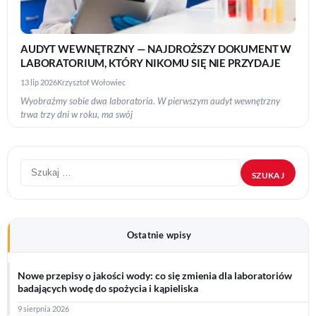
AUDYT WEWNĘTRZNY — NAJDROŻSZY DOKUMENT W
LABORATORIUM, KTÓRY NIKOMU SIĘ NIE PRZYDAJE
13 lip 2026
Krzysztof Wołowiec
Wyobraźmy sobie dwa laboratoria. W pierwszym audyt wewnętrzny
trwa trzy dni w roku, ma swój
Szukaj:
Ostatnie wpisy
Nowe przepisy o jakości wody: co się zmienia dla laboratoriów
badających wodę do spożycia i kąpieliska
9 sierpnia 2026