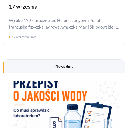
17 września
W roku 1927 urodziła się Hélène Langevin-Joliot,
francuska fizyczka jądrowa, wnuczka Marii Skłodowskiej-
Curie (córka Ireny Joliot-Curie). Wszystkiego najlepszeg…
17 września 2025
News dnia