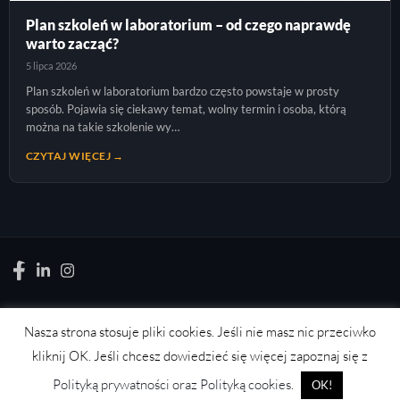
Plan szkoleń w laboratorium – od czego naprawdę
warto zacząć?
5 lipca 2026
Plan szkoleń w laboratorium bardzo często powstaje w prosty
sposób. Pojawia się ciekawy temat, wolny termin i osoba, którą
można na takie szkolenie wy…
CZYTAJ WIĘCEJ →
Nasza strona stosuje pliki cookies. Jeśli nie masz nic przeciwko
LABORATORYJNIE.PL
kliknij OK. Jeśli chcesz dowiedzieć się więcej zapoznaj się z
News, wydarzenia, konferencje, informacje, akredytacja.
Polityką prywatności oraz Polityką cookies.
OK!