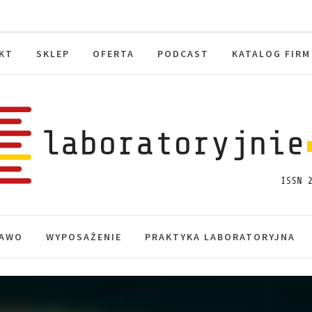
KT
SKLEP
OFERTA
PODCAST
KATALOG FIRM
toryjnie.pl
macje, akredytacja.
AWO
WYPOSAŻENIE
PRAKTYKA LABORATORYJNA