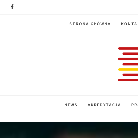
Skip
to
content
STRONA GŁÓWNA
KONTA
Labora
News, wydarzenia, konferencje, infor
NEWS
AKREDYTACJA
PR