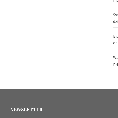
Sy
dz
Bi
op
Wa
ni
NEWSLETTER