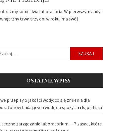
obraźmy sobie dwa laboratoria. W pierwszym audyt
wnętrzny trwa trzy dni w roku, ma swój
ukaj:
OSTATNIE WPISY
we przepisy o jakości wody: co się zmienia dla
boratoriów badających wodę do spożycia i kąpieliska
uteczne zarządzanie laboratorium — 7 zasad, które
wią więcej niż certyfikat na ścianie