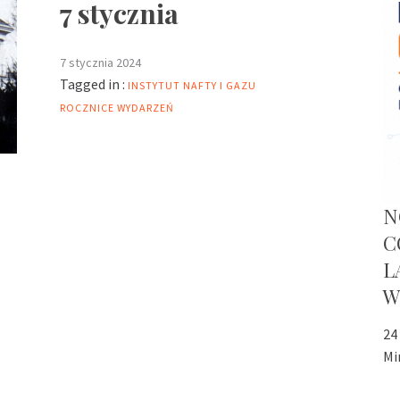
7 stycznia
7 stycznia 2024
Tagged in :
INSTYTUT NAFTY I GAZU
ROCZNICE WYDARZEŃ
N
C
L
W
24
Mi