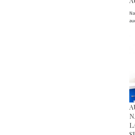
A
Na
au
A
N
L
S