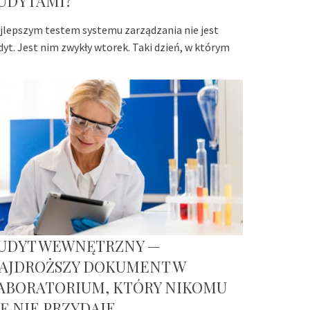
UDYTAMI?
jlepszym testem systemu zarządzania nie jest
dyt. Jest nim zwykły wtorek. Taki dzień, w którym
UDYT WEWNĘTRZNY —
AJDROŻSZY DOKUMENT W
ABORATORIUM, KTÓRY NIKOMU
IĘ NIE PRZYDAJE