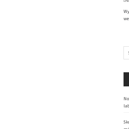
Wy
we
Sz
No
la
Sk
mó