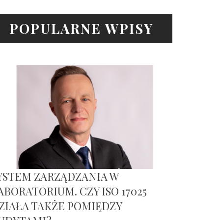
POPULARNE WPISY
YSTEM ZARZĄDZANIA W
ABORATORIUM. CZY ISO 17025
ZIAŁA TAKŻE POMIĘDZY