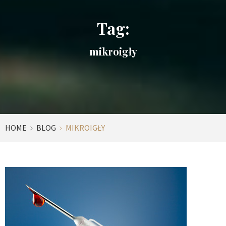
Tag:
mikroigły
HOME
BLOG
MIKROIGŁY