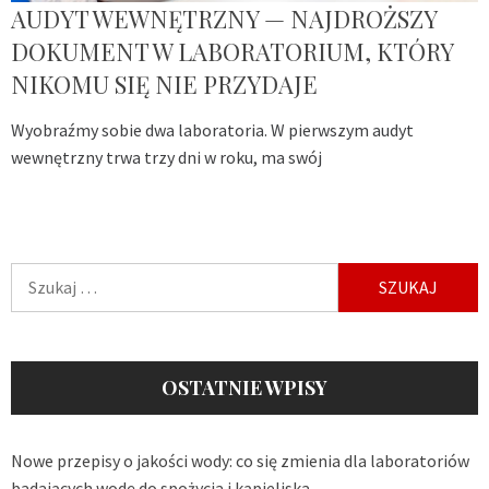
AUDYT WEWNĘTRZNY — NAJDROŻSZY
DOKUMENT W LABORATORIUM, KTÓRY
NIKOMU SIĘ NIE PRZYDAJE
Wyobraźmy sobie dwa laboratoria. W pierwszym audyt
wewnętrzny trwa trzy dni w roku, ma swój
Szukaj:
OSTATNIE WPISY
Nowe przepisy o jakości wody: co się zmienia dla laboratoriów
badających wodę do spożycia i kąpieliska