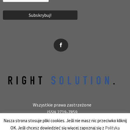
News, wydarzenia, konferencje, informacje, akredytacja.
Wszystkie prawa zastrzeżone
ISSN 2719-7859
Wydawca: laboratoryjnie.pl Krzysztof Wołowiec
Nasza strona stosuje pliki cookies. Jeśli nie masz nic przeciwko kliknij
25-150 Kielce, ul. Barwinek 9/31, REGON 387847966
OK. Jeśli chcesz dowiedzieć się więcej zapoznaj się z
Polityką