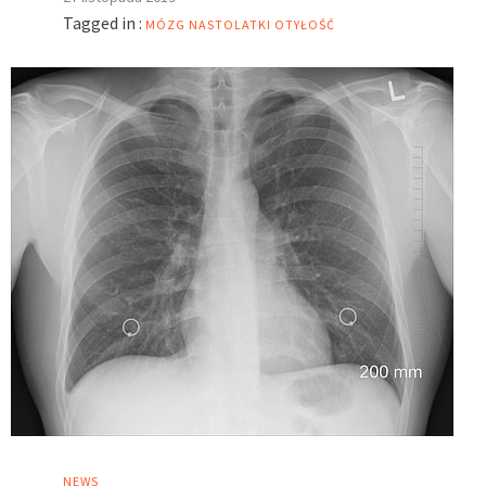
Tagged in :
MÓZG
NASTOLATKI
OTYŁOŚĆ
NEWS