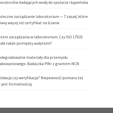
boratoriów badających wodę do spożycia i kąpieliska
uteczne zarządzanie laboratorium — 7 zasad, które
wią więcej niż certyfikat na ścianie
stem zarządzania w laboratorium. Czy ISO 17025
iała także pomiędzy audytami?
odegradowalne materiały dla przemysłu
akowaniowego. Badaczka PWr z grantem NCN
lidacja czy weryfikacja? Niepewność pomiaru też
e jest formalnością