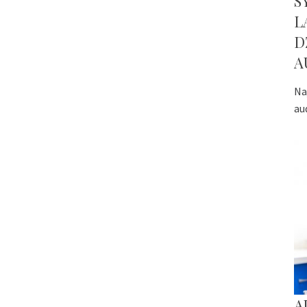
S
L
D
A
Na
au
A