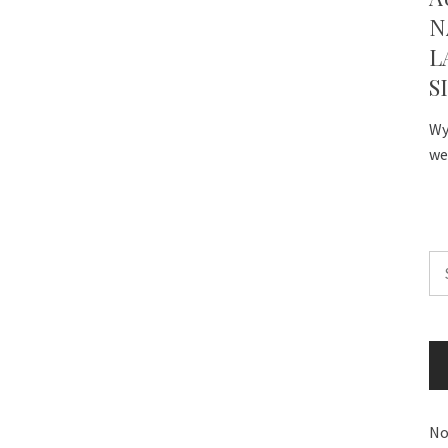
N
L
S
Wy
we
Sz
No