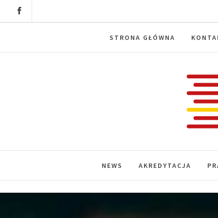
Skip
to
content
STRONA GŁÓWNA
KONTA
Labora
News, wydarzenia, konferencje, infor
NEWS
AKREDYTACJA
PR