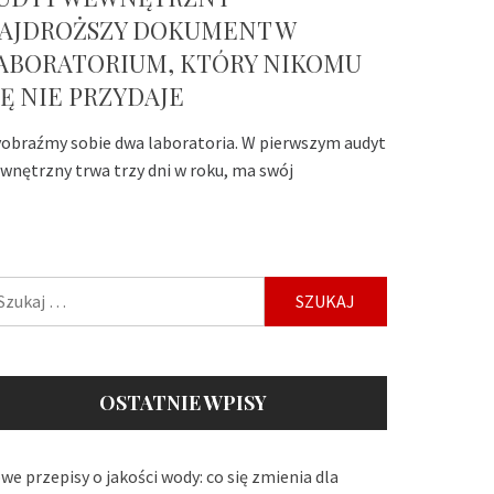
AJDROŻSZY DOKUMENT W
ABORATORIUM, KTÓRY NIKOMU
IĘ NIE PRZYDAJE
obraźmy sobie dwa laboratoria. W pierwszym audyt
wnętrzny trwa trzy dni w roku, ma swój
ukaj:
OSTATNIE WPISY
we przepisy o jakości wody: co się zmienia dla