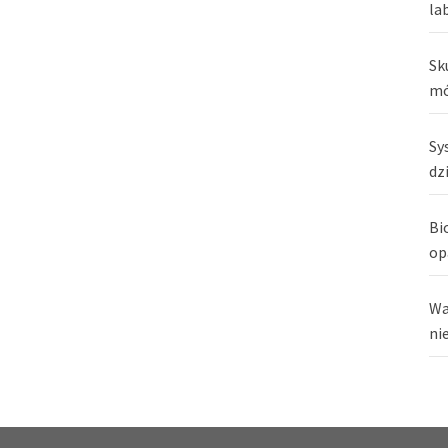
la
Sk
mó
Sy
dz
Bi
op
Wa
ni