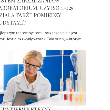
YSTEM ZARZĄDZANIA W
ABORATORIUM. CZY ISO 17025
ZIAŁA TAKŻE POMIĘDZY
UDYTAMI?
jlepszym testem systemu zarządzania nie jest
dyt. Jest nim zwykły wtorek. Taki dzień, w którym
UDYT WEWNĘTRZNY —