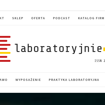
KT
SKLEP
OFERTA
PODCAST
KATALOG FIRM
toryjnie.pl
macje, akredytacja.
AWO
WYPOSAŻENIE
PRAKTYKA LABORATORYJNA