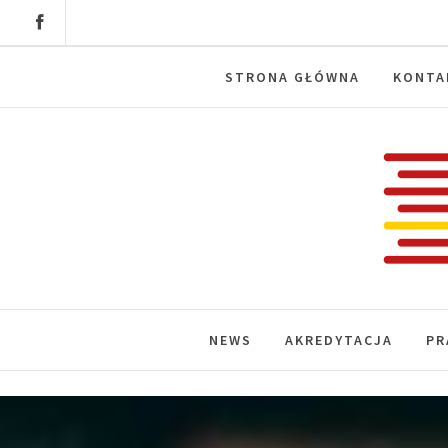
Skip
to
content
STRONA GŁÓWNA
KONTA
Labora
News, wydarzenia, konferencje, infor
NEWS
AKREDYTACJA
PR