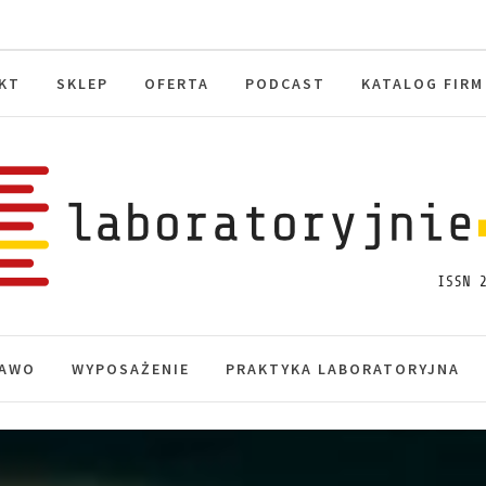
KT
SKLEP
OFERTA
PODCAST
KATALOG FIRM
toryjnie.pl
macje, akredytacja.
AWO
WYPOSAŻENIE
PRAKTYKA LABORATORYJNA