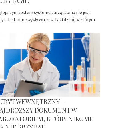
UDYTAMI?
jlepszym testem systemu zarządzania nie jest
dyt. Jest nim zwykły wtorek. Taki dzień, w którym
UDYT WEWNĘTRZNY —
AJDROŻSZY DOKUMENT W
ABORATORIUM, KTÓRY NIKOMU
IĘ NIE PRZYDAJE