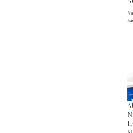
A
Na
au
A
N
L
S