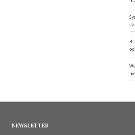
Sy
dz
Bi
op
Wa
ni
NEWSLETTER