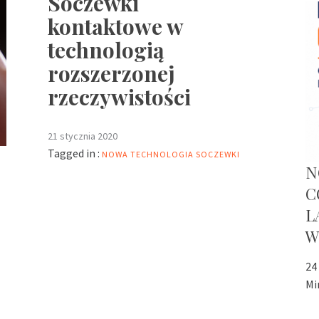
Soczewki
kontaktowe w
technologią
rozszerzonej
rzeczywistości
21 stycznia 2020
Tagged in :
NOWA TECHNOLOGIA
SOCZEWKI
N
C
L
W
24
Mi