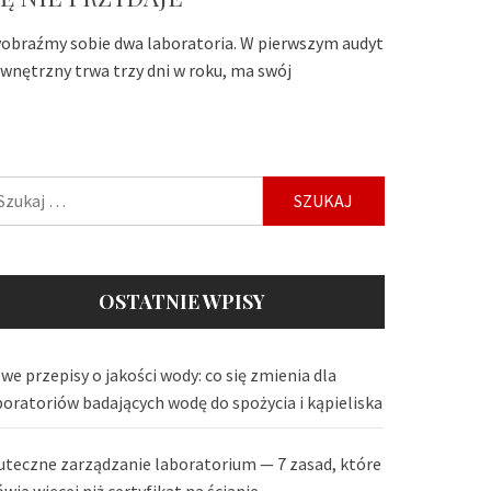
obraźmy sobie dwa laboratoria. W pierwszym audyt
wnętrzny trwa trzy dni w roku, ma swój
ukaj:
OSTATNIE WPISY
we przepisy o jakości wody: co się zmienia dla
boratoriów badających wodę do spożycia i kąpieliska
uteczne zarządzanie laboratorium — 7 zasad, które
wią więcej niż certyfikat na ścianie