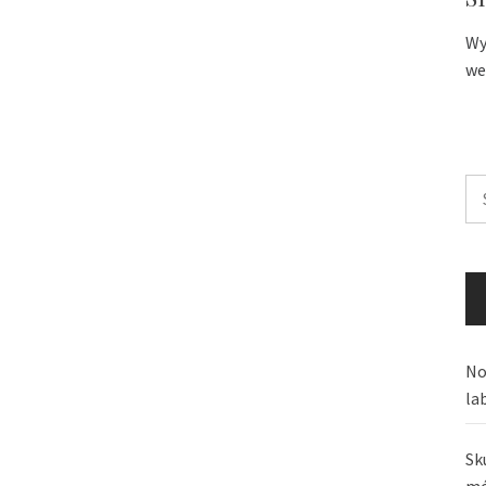
Wy
we
Sz
No
la
Sk
mó