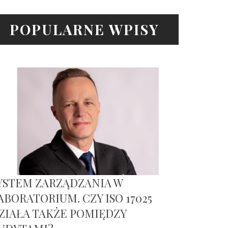
POPULARNE WPISY
YSTEM ZARZĄDZANIA W
ABORATORIUM. CZY ISO 17025
ZIAŁA TAKŻE POMIĘDZY