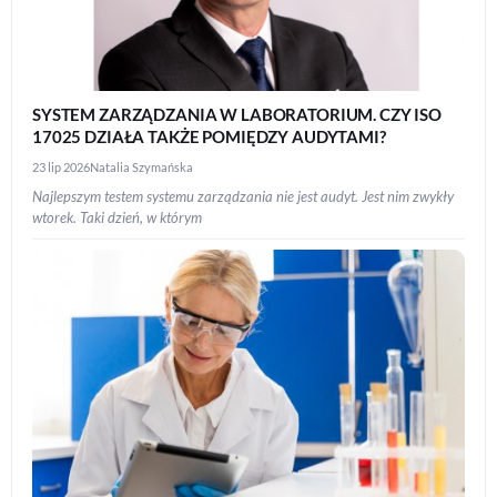
SYSTEM ZARZĄDZANIA W LABORATORIUM. CZY ISO
17025 DZIAŁA TAKŻE POMIĘDZY AUDYTAMI?
23 lip 2026
Natalia Szymańska
Najlepszym testem systemu zarządzania nie jest audyt. Jest nim zwykły
wtorek. Taki dzień, w którym