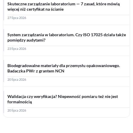
Skuteczne zarządzanie laboratorium — 7 zasad, które mówią
więcej niż certyfikat na ścianie
27 lipca 2026
System zarządzania w laboratorium. Czy ISO 17025 działa także
pomiędzy audytami?
23 lipca 2026
Biodegradowalne materiały dla przemysłu opakowaniowego.
Badaczka PWr z grantem NCN
20 lipca 2026
Walidacja czy weryfikacja? Niepewność pomiaru też nie jest
formalnością
20 lipca 2026