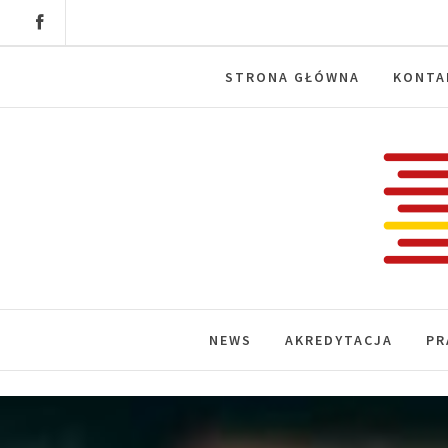
Skip
to
content
STRONA GŁÓWNA
KONTA
Labora
News, wydarzenia, konferencje, infor
NEWS
AKREDYTACJA
PR