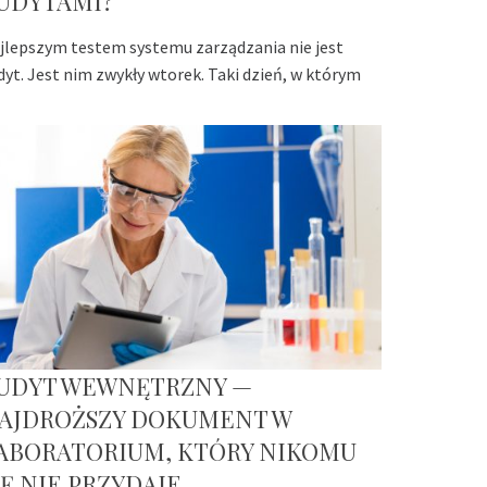
UDYTAMI?
jlepszym testem systemu zarządzania nie jest
dyt. Jest nim zwykły wtorek. Taki dzień, w którym
UDYT WEWNĘTRZNY —
AJDROŻSZY DOKUMENT W
ABORATORIUM, KTÓRY NIKOMU
IĘ NIE PRZYDAJE