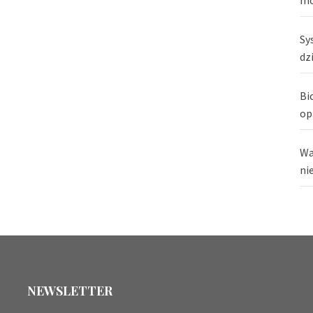
Sy
dz
Bi
op
Wa
ni
NEWSLETTER