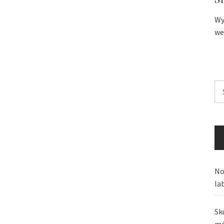
Wy
we
Sz
No
la
Sk
mó