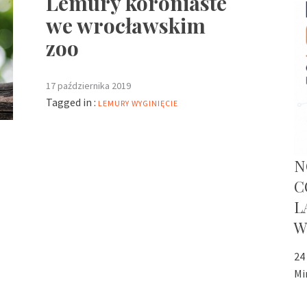
Lemury koroniaste
we wrocławskim
zoo
17 października 2019
Tagged in :
LEMURY
WYGINIĘCIE
N
C
L
W
24
Mi