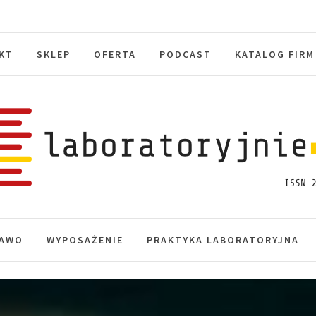
KT
SKLEP
OFERTA
PODCAST
KATALOG FIRM
toryjnie.pl
macje, akredytacja.
AWO
WYPOSAŻENIE
PRAKTYKA LABORATORYJNA