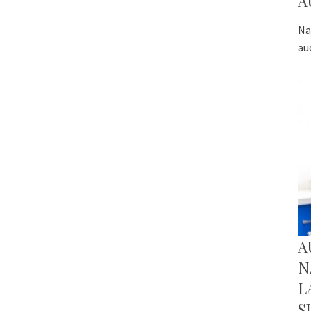
A
Na
au
A
N
L
S