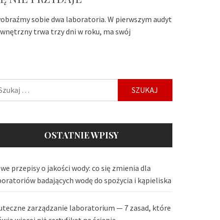
obraźmy sobie dwa laboratoria. W pierwszym audyt
wnętrzny trwa trzy dni w roku, ma swój
ukaj:
OSTATNIE WPISY
we przepisy o jakości wody: co się zmienia dla
boratoriów badających wodę do spożycia i kąpieliska
uteczne zarządzanie laboratorium — 7 zasad, które
wią więcej niż certyfikat na ścianie