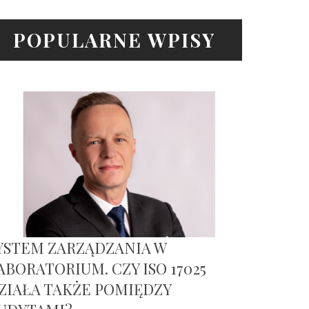
POPULARNE WPISY
YSTEM ZARZĄDZANIA W
ABORATORIUM. CZY ISO 17025
ZIAŁA TAKŻE POMIĘDZY