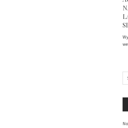
N
L
S
Wy
we
Sz
No