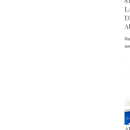
S
L
D
A
Na
au
A