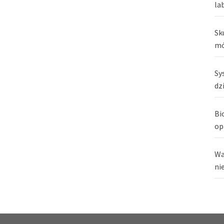
la
Sk
mó
Sy
dz
Bi
op
Wa
ni