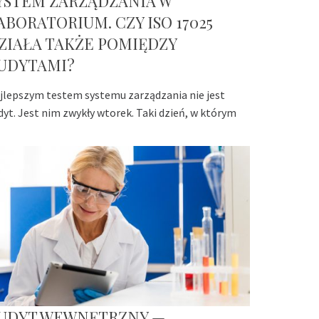
YSTEM ZARZĄDZANIA W
ABORATORIUM. CZY ISO 17025
ZIAŁA TAKŻE POMIĘDZY
UDYTAMI?
jlepszym testem systemu zarządzania nie jest
dyt. Jest nim zwykły wtorek. Taki dzień, w którym
UDYT WEWNĘTRZNY —