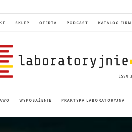
KT
SKLEP
OFERTA
PODCAST
KATALOG FIRM
toryjnie.pl
macje, akredytacja.
AWO
WYPOSAŻENIE
PRAKTYKA LABORATORYJNA