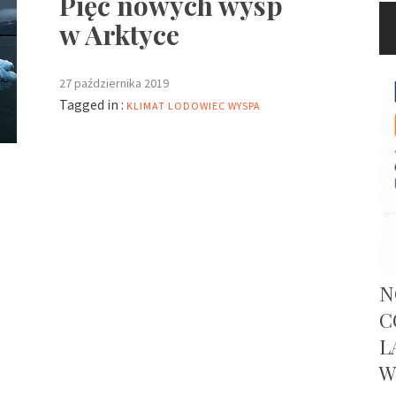
Pięć nowych wysp
w Arktyce
27 października 2019
Tagged in :
KLIMAT
LODOWIEC
WYSPA
N
C
L
W