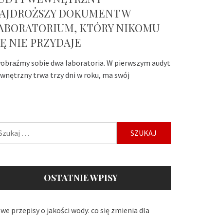
AJDROŻSZY DOKUMENT W
ABORATORIUM, KTÓRY NIKOMU
IĘ NIE PRZYDAJE
obraźmy sobie dwa laboratoria. W pierwszym audyt
wnętrzny trwa trzy dni w roku, ma swój
ukaj:
OSTATNIE WPISY
we przepisy o jakości wody: co się zmienia dla