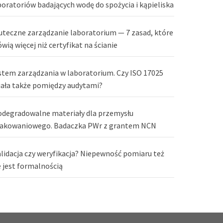
boratoriów badających wodę do spożycia i kąpieliska
uteczne zarządzanie laboratorium — 7 zasad, które
wią więcej niż certyfikat na ścianie
stem zarządzania w laboratorium. Czy ISO 17025
iała także pomiędzy audytami?
odegradowalne materiały dla przemysłu
akowaniowego. Badaczka PWr z grantem NCN
lidacja czy weryfikacja? Niepewność pomiaru też
e jest formalnością