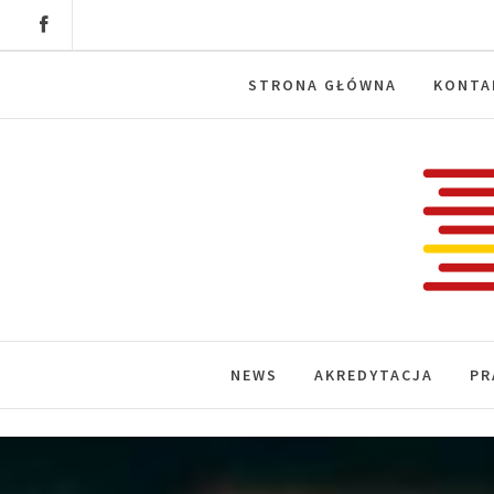
Skip
to
content
STRONA GŁÓWNA
KONTA
Labora
News, wydarzenia, konferencje, infor
NEWS
AKREDYTACJA
PR