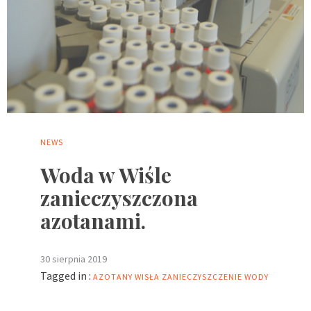
NEWS
Woda w Wiśle
zanieczyszczona
azotanami.
30 sierpnia 2019
Tagged in :
AZOTANY
WISŁA
ZANIECZYSZCZENIE WODY