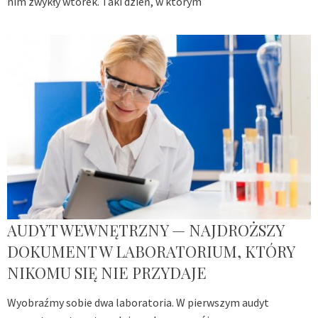
nim zwykły wtorek. Taki dzień, w którym
AUDYT WEWNĘTRZNY — NAJDROŻSZY
DOKUMENT W LABORATORIUM, KTÓRY
NIKOMU SIĘ NIE PRZYDAJE
Wyobraźmy sobie dwa laboratoria. W pierwszym audyt