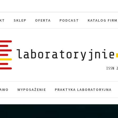
KT
SKLEP
OFERTA
PODCAST
KATALOG FIRM
toryjnie.pl
macje, akredytacja.
AWO
WYPOSAŻENIE
PRAKTYKA LABORATORYJNA