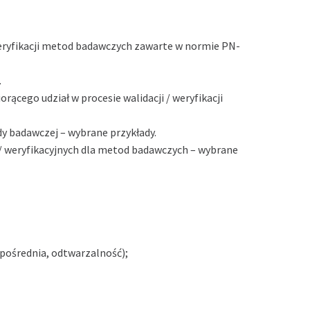
weryfikacji metod badawczych zawarte w normie PN-
.
ącego udział w procesie walidacji / weryfikacji
ody badawczej – wybrane przykłady.
h / weryfikacyjnych dla metod badawczych – wybrane
 pośrednia, odtwarzalność);