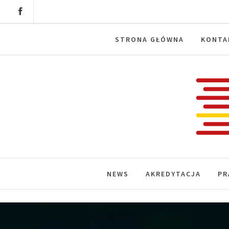
Skip
to
content
STRONA GŁÓWNA
KONTA
Labora
News, wydarzenia, konferencje, infor
NEWS
AKREDYTACJA
PR