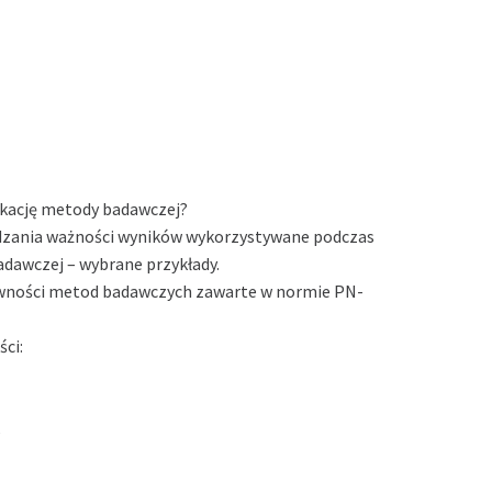
ikację metody badawczej?
dzania ważności wyników wykorzystywane podczas
adawczej – wybrane przykłady.
ewności metod badawczych zawarte w normie PN-
ści:
,