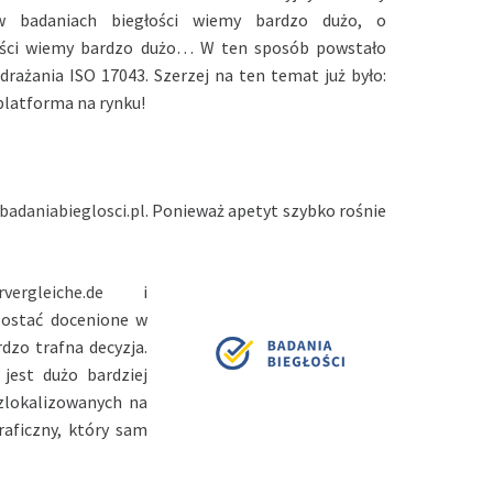
w badaniach biegłości wiemy bardzo dużo, o
ości wiemy bardzo dużo… W ten sposób powstało
rażania ISO 17043. Szerzej na ten temat już było:
 platforma na rynku!
badaniabieglosci.pl
. Ponieważ apetyt szybko rośnie
vergleiche.de
i
 zostać docenione w
dzo trafna decyzja.
 jest dużo bardziej
zlokalizowanych na
raficzny, który sam