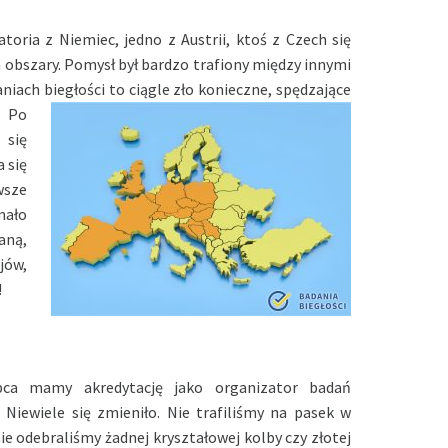
toria z Niemiec, jedno z Austrii, ktoś z Czech się
 obszary. Pomysł był bardzo trafiony między innymi
iach biegłości to ciągle
zło konieczne, spędzające
. Po
 się
 się
wsze
mało
aną,
jów,
!
pca mamy akredytację jako organizator badań
! Niewiele się zmieniło. Nie trafiliśmy na pasek w
ie odebraliśmy żadnej kryształowej kolby czy złotej