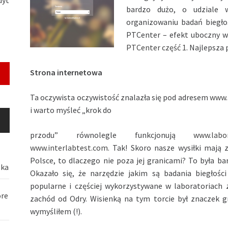
bardzo dużo, o udziale 
organizowaniu badań biegł
PTCenter – efekt uboczny wd
PTCenter część 1
. Najlepsza
Strona internetowa
Ta oczywista oczywistość znalazła się pod adresem
www.
i warto myśleć „krok do
przodu” równolegle funkcjonują
www.labor
www.interlabtest.com
. Tak! Skoro nasze wysiłki mają
Polsce, to dlaczego nie poza jej granicami? To była bar
ska
Okazało się, że narzędzie jakim są badania biegłości
popularne i częściej wykorzystywane w laboratoriach 
óre
zachód od Odry. Wisienką na tym torcie był znaczek g
wymyśliłem (!).