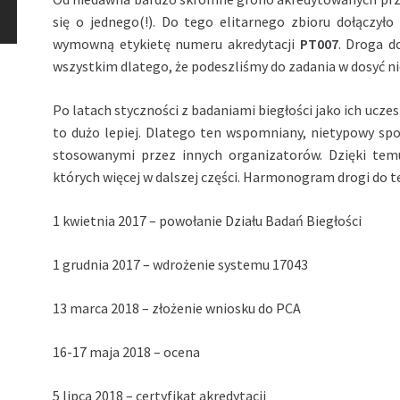
się o jednego(!). Do tego elitarnego zbioru dołączyło
wymowną etykietę numeru akredytacji
PT007
. Droga d
wszystkim dlatego, że podeszliśmy do zadania w dosyć n
Po latach styczności z badaniami biegłości jako ich uczes
to dużo lepiej. Dlatego ten wspomniany, nietypowy spo
stosowanymi przez innych organizatorów. Dzięki temu
których więcej w dalszej części. Harmonogram drogi do te
1 kwietnia 2017 – powołanie Działu Badań Biegłości
1 grudnia 2017 – wdrożenie systemu 17043
13 marca 2018 – złożenie wniosku do PCA
16-17 maja 2018 – ocena
5 lipca 2018 – certyfikat akredytacji