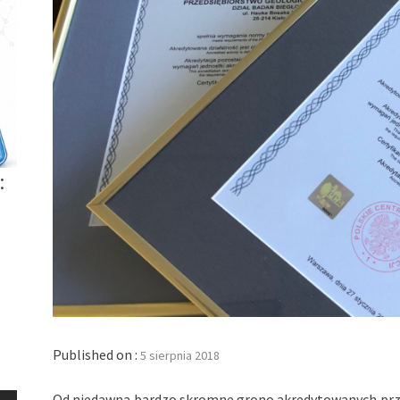
:
Published on :
5 sierpnia 2018
Od niedawna bardzo skromne grono akredytowanych prze