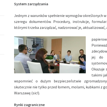
System zarządzania
Jednym z warunków spełnienie wymogów określonych w 
szeregu dokumentów. Procedury, instrukcje, formularz
którymi trzeba zarządzać, nadzorować je, aktualizować, 
papierow
Poniewa
zdecydowa
jej do 
systemowa
Okazuje s
takimi ja
wspomnieć o dużym bezpieczeństwie zgromadzonyc
skutecznie nie tylko przed łomem, molami, kubkami z g
Warszawę (sic!).
Rynki zagraniczne