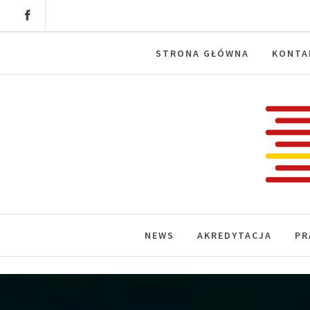
Skip
to
content
STRONA GŁÓWNA
KONTA
Labora
News, wydarzenia, konferencje, infor
NEWS
AKREDYTACJA
PR