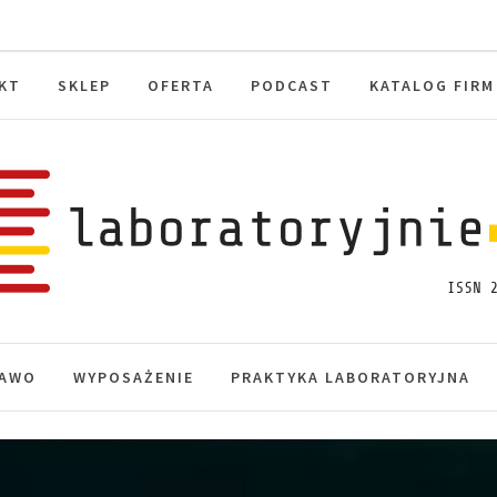
KT
SKLEP
OFERTA
PODCAST
KATALOG FIRM
toryjnie.pl
macje, akredytacja.
AWO
WYPOSAŻENIE
PRAKTYKA LABORATORYJNA