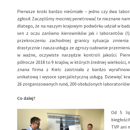
Pierwsze kroki bardzo nieśmiałe – jedno czy dwa labora
zgłosił. Zaczęliśmy mocniej penetrować te nieznane nam
dlatego, że na naszym krajowym podwórku udział w badan
sen z oczu zarówno kierowników jak i laborantów (!)
przekroczeniu zachodniej granicy sytuacja zmienia
drastycznie i nasza usługa ze zgrozy cudownie przemienia
w ważne, oczywiste narzędzie kontroli jakości. Pier
półrocze 2018 to 9 krajów, w których średniej wielkości, 
znana firma z Kielc zaistniała z bardzo wyrafinow
unikatową i wysoce specjalistyczną usługą. Dziewięć kra
26 zorganizowanych rund, 200 obsłużonych laboratoriów
Co dalej?
Od 5 li
biegłości
TVP ani n