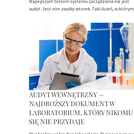
Najlepszym testem systemu zarządzania nie jest
audyt. Jest nim zwykły wtorek. Taki dzień, w którym
AUDYT WEWNĘTRZNY —
NAJDROŻSZY DOKUMENT W
LABORATORIUM, KTÓRY NIKOMU
SIĘ NIE PRZYDAJE
Wyobraźmy sobie dwa laboratoria. W pierwszym au