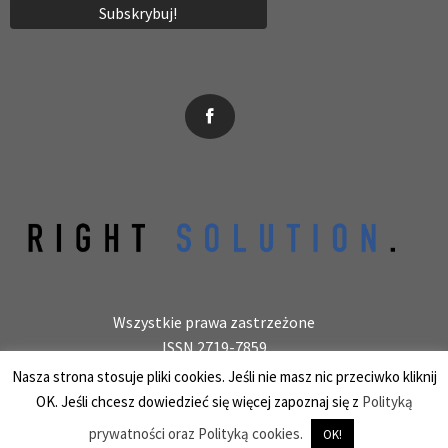
News, wydarzenia, konferencje, informacje, akredytacja.
Wszystkie prawa zastrzeżone
ISSN 2719-7859
Wydawca: laboratoryjnie.pl Krzysztof Wołowiec
Nasza strona stosuje pliki cookies. Jeśli nie masz nic przeciwko kliknij
25-150 Kielce, ul. Barwinek 9/31, REGON 387847966
OK. Jeśli chcesz dowiedzieć się więcej zapoznaj się z
Polityką
prywatności oraz Polityką cookies.
OK!