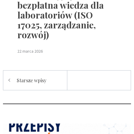
bezpłatna wiedza dla
laboratoriów (ISO
17025, zarządzanie,
rozwój)
22 marca 2026
Nawigacja
Starsze wpisy
po
wpisach