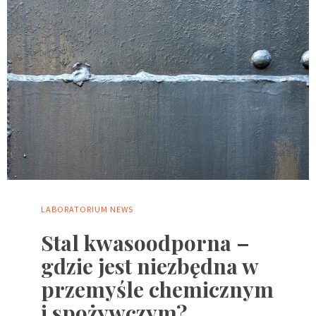
LABORATORIUM
NEWS
Stal kwasoodporna –
gdzie jest niezbędna w
przemyśle chemicznym
i spożywczym?