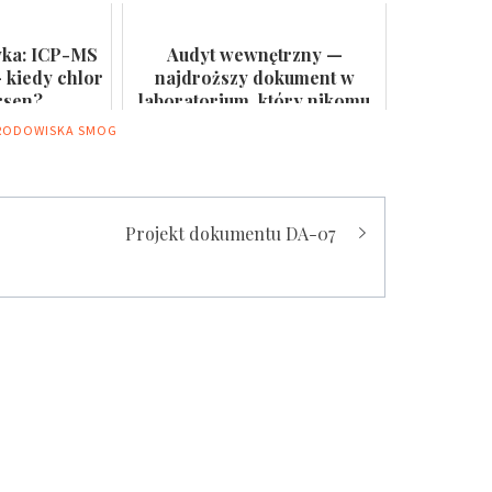
 ścianie
PWr z grantem NCN
yka: ICP-MS
Audyt wewnętrzny —
 kiedy chlor
najdroższy dokument w
rsen?
laboratorium, który nikomu
się nie przydaje
RODOWISKA
SMOG
Projekt dokumentu DA-07