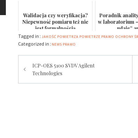
wodę do spożycia i kąpielis...
certyfikat na
Walidacja czy weryfikacja?
Poradnik analit
Niepewność pomiaru też nie
w laboratorium –
jest formalnością
„udaje” a
Tagged in :
JAKOŚĆ POWIETRZA
POWIETRZE
PRAWO OCHRONY Ś
Categorized in :
NEWS
PRAWO
Nawigacja
ICP-OES 5100 SVDV Agilent
wpisu
Technologies