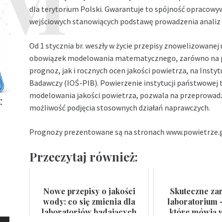
dla terytorium Polski. Gwarantuje to spójność opracowy
wejściowych stanowiących podstawę prowadzenia analiz m
Od 1 stycznia br. weszły w życie przepisy znowelizowane
obowiązek modelowania matematycznego, zarówno na 
prognoz, jak i rocznych ocen jakości powietrza, na Inst
Badawczy (IOŚ-PIB). Powierzenie instytucji państwowej t
modelowania jakości powietrza, pozwala na przeprowadz
:
możliwość podjęcia stosownych działań naprawczych.
Prognozy prezentowane są na stronach
www.powietrze.g
Przeczytaj również:
Nowe przepisy o jakości
Skuteczne za
wody: co się zmienia dla
laboratorium 
laboratoriów badających
które mówią w