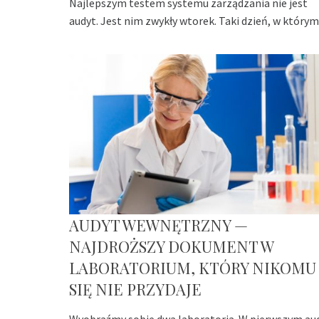
Najlepszym testem systemu zarządzania nie jest
audyt. Jest nim zwykły wtorek. Taki dzień, w którym
AUDYT WEWNĘTRZNY —
NAJDROŻSZY DOKUMENT W
LABORATORIUM, KTÓRY NIKOMU
SIĘ NIE PRZYDAJE
Wyobraźmy sobie dwa laboratoria. W pierwszym au