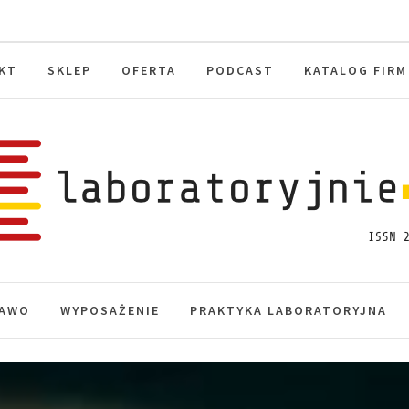
KT
SKLEP
OFERTA
PODCAST
KATALOG FIRM
toryjnie.pl
macje, akredytacja.
AWO
WYPOSAŻENIE
PRAKTYKA LABORATORYJNA