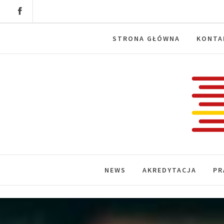
Skip
to
content
STRONA GŁÓWNA
KONTA
Labora
News, wydarzenia, konferencje, infor
NEWS
AKREDYTACJA
PR