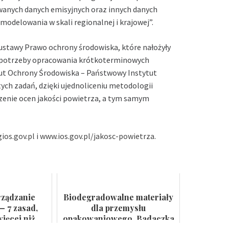
wanych danych emisyjnych oraz innych danych
odelowania w skali regionalnej i krajowej”.
j ustawy Prawo ochrony środowiska, które nałożyły
potrzeby opracowania krótkoterminowych
ytut Ochrony Środowiska – Państwowy Instytut
ych zadań, dzięki ujednoliceniu metodologii
enie ocen jakości powietrza, a tym samym
ios.gov.pl
i
www.ios.gov.pl/jakosc-powietrza
.
rządzanie
Biodegradowalne materiały
— 7 zasad,
dla przemysłu
ięcej niż
opakowaniowego. Badaczka