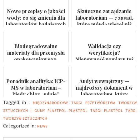
Nowe przepisy o jakości
Skuteczne zarządzanie
wody: co się zmienia dla
laboratorium — 7 zasad,
laboratoriów badających
które mówią więcej niż
wodę do spożycia i
certyfikat na ścianie
kąpielis...
Biodegradowalne
Walidacja czy
materiały dla przemysłu
weryfikacja?
opakowaniowego.
Niepewność pomiaru też
Badaczka PWr z grantem
nie jest formalnością
NCN
Poradnik analityka: ICP-
Audyt wewnętrzny —
MS w laboratorium –
najdroższy dokument w
kiedy chlor „udaje”
laboratorium, który
arsen?
nikomu się nie przydaje
Tagged in :
MIĘDZYNARODOWE TARGI PRZETWÓRSTWA TWORZYW
SZTUCZNYCH I GUMY PLASTPOL
PLASTPOL
TARGI PLASTPOL
TARGI
TWORZYW SZTUCZNYCH
Categorized in :
NEWS