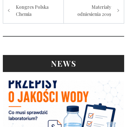
Nawigacja
Kongres Polska
Materiały
wpisu
Chemia
odniesienia 2019
NEWS