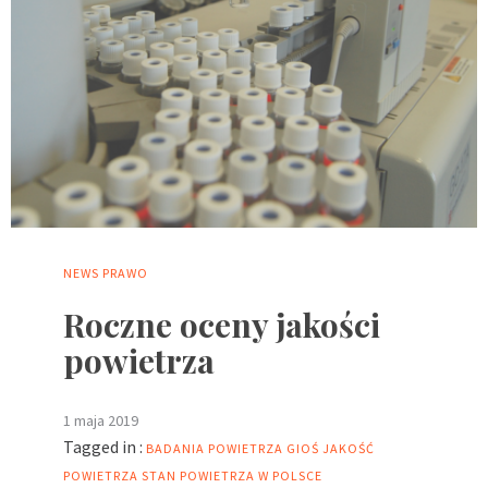
NEWS
PRAWO
Roczne oceny jakości
powietrza
1 maja 2019
Tagged in :
BADANIA POWIETRZA
GIOŚ
JAKOŚĆ
POWIETRZA
STAN POWIETRZA W POLSCE