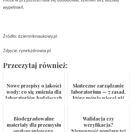
wypełnień.
Źródło: dzienniknaukowy.pl
Zdjęcie: rynekzdrowia.pl
Przeczytaj również:
Nowe przepisy o jakości
Skuteczne zarządzanie
wody: co się zmienia dla
laboratorium — 7 zasad,
laboratoriów badających
które mówią więcej niż
wodę do spożycia i
certyfikat na ścianie
kąpielis...
Biodegradowalne
Walidacja czy
materiały dla przemysłu
weryfikacja?
opakowaniowego.
Niepewność pomiaru też