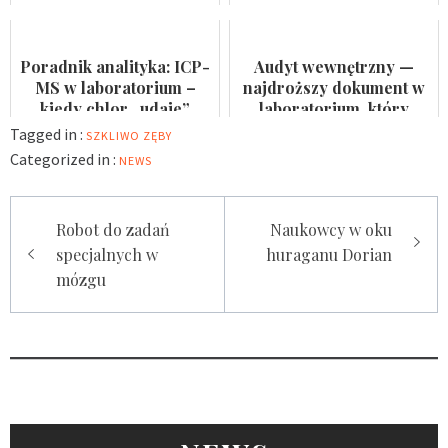
Badaczka PWr z grantem
nie jest formalnością
NCN
Poradnik analityka: ICP-
Audyt wewnętrzny —
MS w laboratorium –
najdroższy dokument w
kiedy chlor „udaje”
laboratorium, który
arsen?
nikomu się nie przydaje
Tagged in :
SZKLIWO
ZĘBY
Categorized in :
NEWS
Nawigacja
Robot do zadań
Naukowcy w oku
wpisu
specjalnych w
huraganu Dorian
mózgu