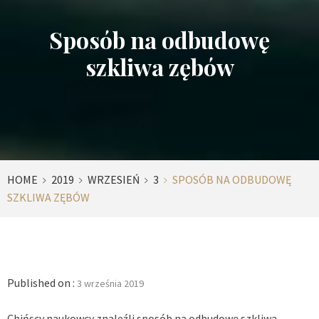
Sposób na odbudowę
szkliwa zębów
HOME
2019
WRZESIEŃ
3
SPOSÓB NA ODBUDOWĘ
SZKLIWA ZĘBÓW
Published on :
3 września 2019
Chińscy naukowcy znaleźli sposób na odbudowę szkliwa