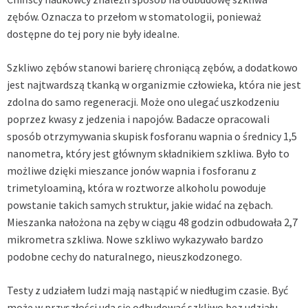
zębów. Oznacza to przełom w stomatologii, ponieważ
dostępne do tej pory nie były idealne.
Szkliwo zębów stanowi barierę chroniącą zębów, a dodatkowo
jest najtwardszą tkanką w organizmie człowieka, która nie jest
zdolna do samo regeneracji. Może ono ulegać uszkodzeniu
poprzez kwasy z jedzenia i napojów. Badacze opracowali
sposób otrzymywania skupisk fosforanu wapnia o średnicy 1,5
nanometra, który jest głównym składnikiem szkliwa. Było to
możliwe dzięki mieszance jonów wapnia i fosforanu z
trimetyloaminą, która w roztworze alkoholu powoduje
powstanie takich samych struktur, jakie widać na zębach.
Mieszanka nałożona na zęby w ciągu 48 godzin odbudowała 2,7
mikrometra szkliwa. Nowe szkliwo wykazywało bardzo
podobne cechy do naturalnego, nieuszkodzonego.
Testy z udziałem ludzi mają nastąpić w niedługim czasie. Być
może w przyszłości uda się odbudować szkliwo bez udziału