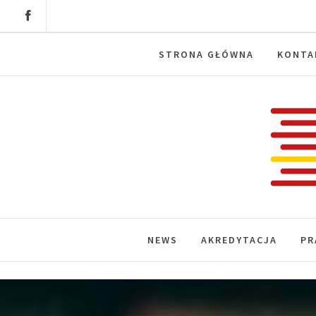
Skip
to
content
STRONA GŁÓWNA
KONTA
Labora
News, wydarzenia, konferencje, infor
NEWS
AKREDYTACJA
PR