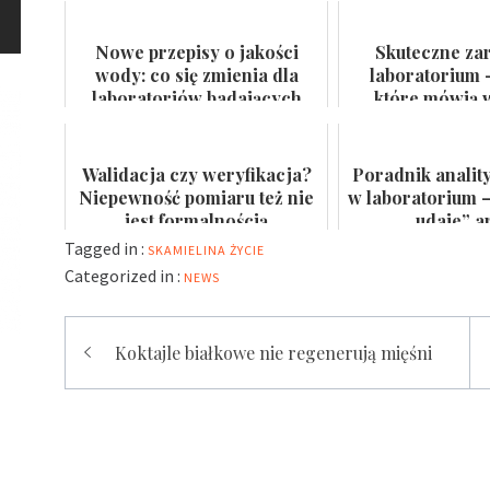
Nowe przepisy o jakości
Skuteczne za
wody: co się zmienia dla
laboratorium 
laboratoriów badających
które mówią w
wodę do spożycia i kąpielis...
certyfikat na
Walidacja czy weryfikacja?
Poradnik analit
Niepewność pomiaru też nie
w laboratorium –
jest formalnością
„udaje” a
Tagged in :
SKAMIELINA
ŻYCIE
Categorized in :
NEWS
Nawigacja
Koktajle białkowe nie regenerują mięśni
wpisu