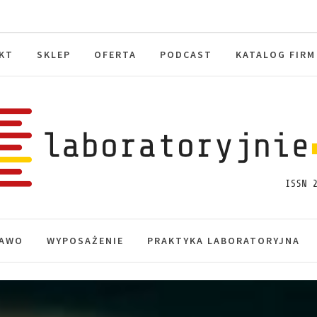
KT
SKLEP
OFERTA
PODCAST
KATALOG FIRM
toryjnie.pl
macje, akredytacja.
AWO
WYPOSAŻENIE
PRAKTYKA LABORATORYJNA