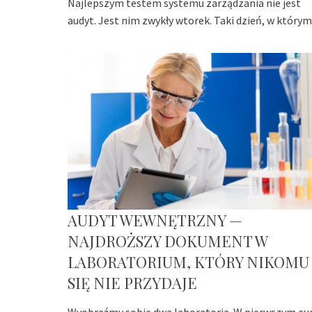
Najlepszym testem systemu zarządzania nie jest
audyt. Jest nim zwykły wtorek. Taki dzień, w którym
AUDYT WEWNĘTRZNY —
NAJDROŻSZY DOKUMENT W
LABORATORIUM, KTÓRY NIKOMU
SIĘ NIE PRZYDAJE
Wyobraźmy sobie dwa laboratoria. W pierwszym au