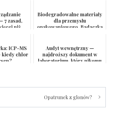
rządzanie
Biodegradowalne materiały
— 7 zasad,
dla przemysłu
ięcej niż
opakowaniowego. Badaczka
 ścianie
PWr z grantem NCN
yka: ICP-MS
Audyt wewnętrzny —
 kiedy chlor
najdroższy dokument w
rsen?
laboratorium, który nikomu
się nie przydaje
Opatrunek z glonów?