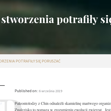
stworzenia potrafiły si
RZENIA POTRAFIŁY SIĘ PORUSZAĆ
Published on :
6 września 2019
aleontolodzy z Chin odnaleźli skamielinę martwego organiz
P
Znalezisko to pomaga w zrozumieniu ewolucji zwierząt. Jest