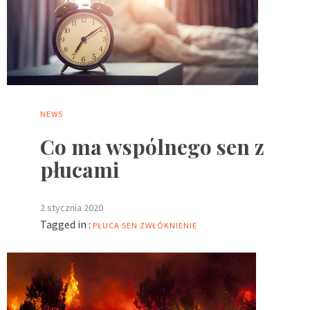
NEWS
Co ma wspólnego sen z
płucami
2 stycznia 2020
Tagged in :
PŁUCA
SEN
ZWŁÓKNIENIE