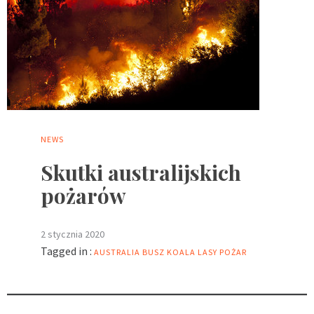
NEWS
Skutki australijskich
pożarów
2 stycznia 2020
Tagged in :
AUSTRALIA
BUSZ
KOALA
LASY
POŻAR