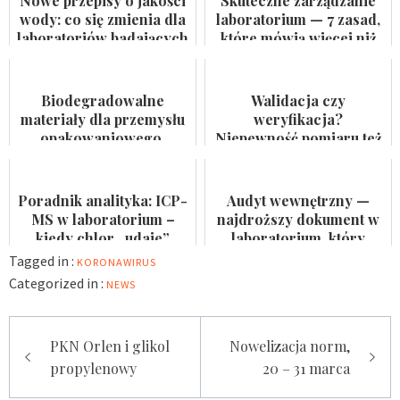
Nowe przepisy o jakości
Skuteczne zarządzanie
wody: co się zmienia dla
laboratorium — 7 zasad,
laboratoriów badających
które mówią więcej niż
wodę do spożycia i
certyfikat na ścianie
kąpielis...
Biodegradowalne
Walidacja czy
materiały dla przemysłu
weryfikacja?
opakowaniowego.
Niepewność pomiaru też
Badaczka PWr z grantem
nie jest formalnością
NCN
Poradnik analityka: ICP-
Audyt wewnętrzny —
MS w laboratorium –
najdroższy dokument w
kiedy chlor „udaje”
laboratorium, który
arsen?
nikomu się nie przydaje
Tagged in :
KORONAWIRUS
Categorized in :
NEWS
Nawigacja
PKN Orlen i glikol
Nowelizacja norm,
wpisu
propylenowy
20 – 31 marca