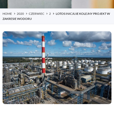
HOME
2020
CZERWIEC
2
LOTOS INICJUJE KOLEJNY PROJEKT W
ZAKRESIE WODORU