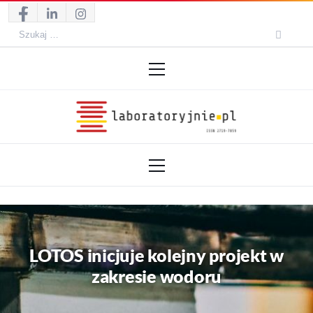
Skip
to
Szukaj:
content
Primary
Menu2
Laboratoryjnie.pl
News, wydarzenia, konferencje, informacje, akredytacja.
Primary
Menu
LOTOS inicjuje kolejny projekt w
zakresie wodoru