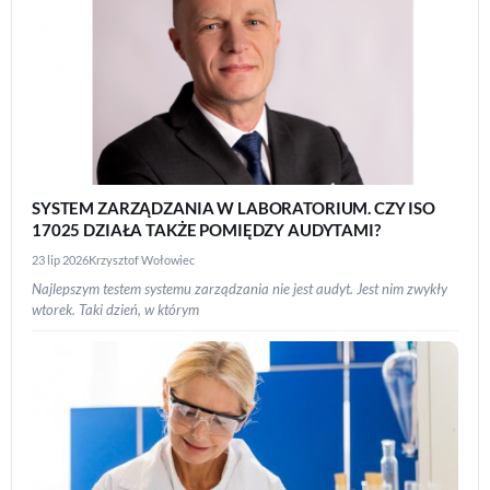
SYSTEM ZARZĄDZANIA W LABORATORIUM. CZY ISO
17025 DZIAŁA TAKŻE POMIĘDZY AUDYTAMI?
23 lip 2026
Krzysztof Wołowiec
Najlepszym testem systemu zarządzania nie jest audyt. Jest nim zwykły
wtorek. Taki dzień, w którym