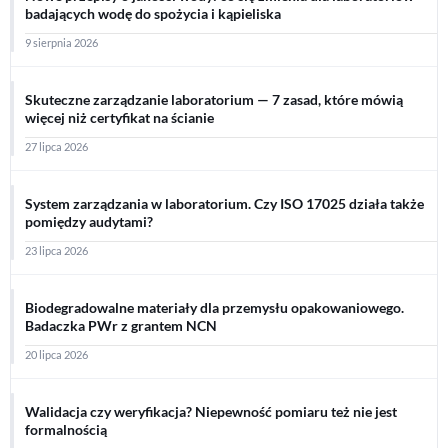
badających wodę do spożycia i kąpieliska
9 sierpnia 2026
Skuteczne zarządzanie laboratorium — 7 zasad, które mówią
więcej niż certyfikat na ścianie
27 lipca 2026
System zarządzania w laboratorium. Czy ISO 17025 działa także
pomiędzy audytami?
23 lipca 2026
Biodegradowalne materiały dla przemysłu opakowaniowego.
Badaczka PWr z grantem NCN
20 lipca 2026
Walidacja czy weryfikacja? Niepewność pomiaru też nie jest
formalnością