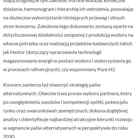
mapą drogową w tym zakresie. Ma ona wskazać konieczne
działania, harmonogram i hierarchię ich wdrożenia, pozwalając
na skuteczne wykorzystanie istniejących przewag i silnych
stron koncernu. Założenia tego dokumentu zostaną oparte na
dotychczasowej działalności związanej z produkcją wodoru na
własne potrzeby oraz realizacją projektów badawczych takich
jak Hestor (dotyczący opracowania technologii
magazynowania energii w postaci wodoru i wykorzystania go
w procesach rafineryjnych), czy wspomniany Pure H2.
Koncern zamierza też stworzyć strategię paliw
alternatywnych. Obecnie trwa proces wyboru partnera, który
po uwzględnieniu zasobów i kompetencji spółki, potencjału
rynku oraz uwarunkowań zewnętrznych, dokona dogłębnej
analizy i zidentyfikuje najbardziej atrakcyjne kierunki rozwoju
w segmencie paliw alternatywnych w perspektywie do roku
2030.