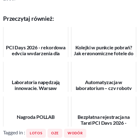
Przeczytaj również:
PCI Days 2026 - rekordowa
Kolejki w punkcie pobrań?
edycja wydarzenia dla
Jak ergonomiczne fotele do
przemysłu
pobierania krwi
farmaceutycznego,
przyspieszają rotację
kosmetycznego i
pacjentów
suplemen...
Laboratoria napędzają
Automatyzacja w
innowacje. Warsaw
laboratorium – czy roboty
LaboTech 2026 zadebiutuje
zastąpią analityków?
w Ptak Warsaw Expo
Nagroda POLLAB
Bezpłatna rejestracja na
Targi PCI Days 2026 -
wydarzenie dla
Tagged in :
LOTOS
OZE
WODÓR
laboratoriów