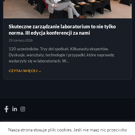
Skuteczne zarządzanie laboratorium to nie tylko
norma. III edycja konferencji za nami
29 czerwca 2026
120 uczestników. Trzy dni spotkań. Kilkunastu ekspertów.
Dyskusje, warsztaty, technologie i przypadki, które naprawdę
wydarzyły się w laboratoriach. W…
CZYTAJ WIĘCEJ →
Nasza strona stosuje pliki cookies. Jeśli nie masz nic przeciwko
LABORATORYJNIE.PL