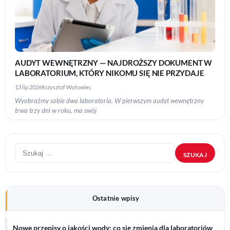
AUDYT WEWNĘTRZNY — NAJDROŻSZY DOKUMENT W
LABORATORIUM, KTÓRY NIKOMU SIĘ NIE PRZYDAJE
13 lip 2026
Krzysztof Wołowiec
Wyobraźmy sobie dwa laboratoria. W pierwszym audyt wewnętrzny
trwa trzy dni w roku, ma swój
Szukaj:
Ostatnie wpisy
Nowe przepisy o jakości wody: co się zmienia dla laboratoriów