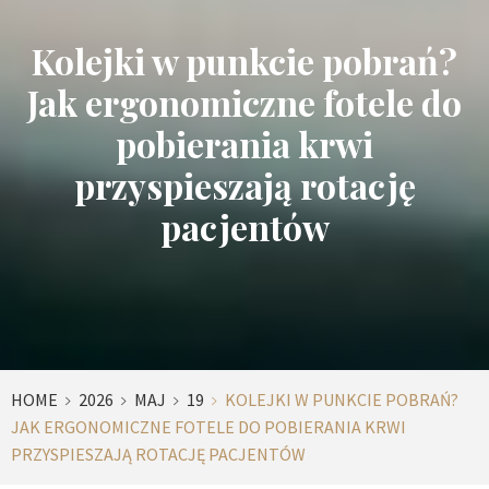
Kolejki w punkcie pobrań?
Jak ergonomiczne fotele do
pobierania krwi
przyspieszają rotację
pacjentów
HOME
2026
MAJ
19
KOLEJKI W PUNKCIE POBRAŃ?
JAK ERGONOMICZNE FOTELE DO POBIERANIA KRWI
PRZYSPIESZAJĄ ROTACJĘ PACJENTÓW