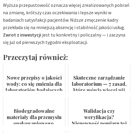
Wyższa przepustowość oznacza więcej zrealizowanych pobrań
na zmianę, krótszy czas oczekiwania i lepsze wyniki w
badaniach satysfakcji pacjentów. Niższe zmęczenie kadry
przekłada się na mniejszą absencję i stabilność jakości usług.
Zwrot z inwestycji
jest tu konkretny i policzalny — i zaczyna
się już od pierwszych tygodni eksploatacji.
Przeczytaj również:
Nowe przepisy o jakości
Skuteczne zarządzanie
wody: co się zmienia dla
laboratorium — 7 zasad,
laboratoriów badających
które mówią więcej niż
wodę do spożycia i
certyfikat na ścianie
kąpielis...
Biodegradowalne
Walidacja czy
materiały dla przemysłu
weryfikacja?
opakowaniowego.
Niepewność pomiaru też
Badaczka PWr z grantem
nie jest formalnością