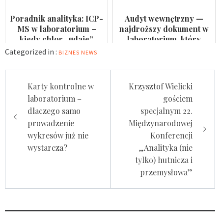
NCN
Poradnik analityka: ICP-
Audyt wewnętrzny —
MS w laboratorium –
najdroższy dokument w
kiedy chlor „udaje”
laboratorium, który
arsen?
nikomu się nie przydaje
Categorized in :
BIZNES
NEWS
Nawigacja
Karty kontrolne w
Krzysztof Wielicki
wpisu
laboratorium –
gościem
dlaczego samo
specjalnym 22.
prowadzenie
Międzynarodowej
wykresów już nie
Konferencji
wystarcza?
„Analityka (nie
tylko) hutnicza i
przemysłowa”