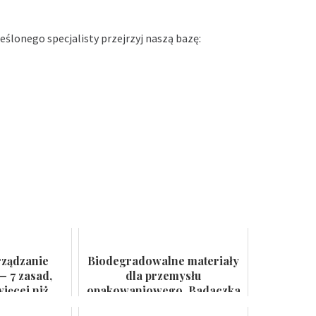
ślonego specjalisty przejrzyj naszą bazę:
rządzanie
Biodegradowalne materiały
— 7 zasad,
dla przemysłu
ięcej niż
opakowaniowego. Badaczka
 ścianie
PWr z grantem NCN