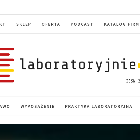
KT
SKLEP
OFERTA
PODCAST
KATALOG FIRM
toryjnie.pl
macje, akredytacja.
AWO
WYPOSAŻENIE
PRAKTYKA LABORATORYJNA