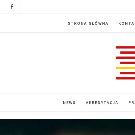
Skip
to
content
STRONA GŁÓWNA
KONTA
Labora
News, wydarzenia, konferencje, infor
NEWS
AKREDYTACJA
PR