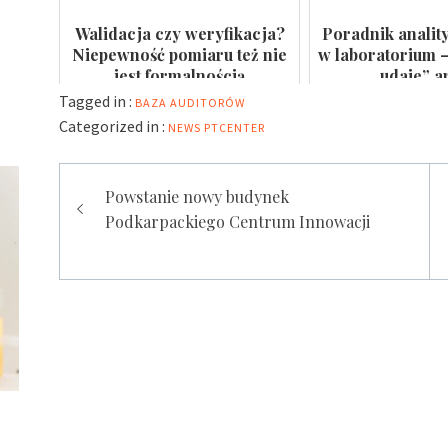
Walidacja czy weryfikacja?
Poradnik analit
Niepewność pomiaru też nie
w laboratorium –
jest formalnością
„udaje” a
Tagged in :
BAZA AUDITORÓW
Categorized in :
NEWS
PTCENTER
Nawigacja
Powstanie nowy budynek
wpisu
Podkarpackiego Centrum Innowacji