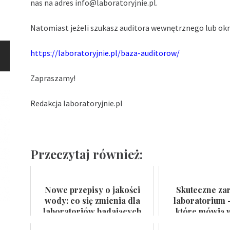
nas na adres
info@laboratoryjnie.pl
.
Natomiast jeżeli szukasz auditora wewnętrznego lub okre
https://laboratoryjnie.pl/baza-auditorow/
Zapraszamy!
Redakcja laboratoryjnie.pl
Przeczytaj również:
Nowe przepisy o jakości
Skuteczne za
wody: co się zmienia dla
laboratorium 
laboratoriów badających
które mówią w
wodę do spożycia i kąpielis...
certyfikat na