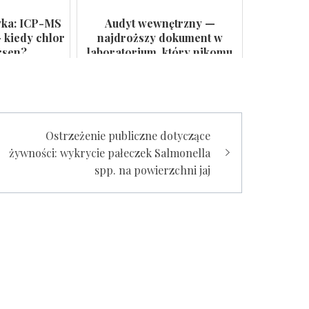
yka: ICP-MS
Audyt wewnętrzny —
 kiedy chlor
najdroższy dokument w
rsen?
laboratorium, który nikomu
się nie przydaje
Ostrzeżenie publiczne dotyczące
żywności: wykrycie pałeczek Salmonella
spp. na powierzchni jaj