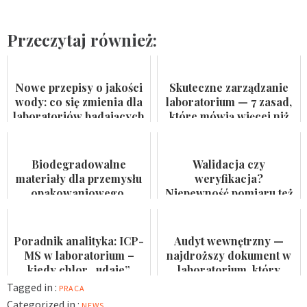
Przeczytaj również:
Nowe przepisy o jakości
Skuteczne zarządzanie
wody: co się zmienia dla
laboratorium — 7 zasad,
laboratoriów badających
które mówią więcej niż
wodę do spożycia i
certyfikat na ścianie
kąpielis...
Biodegradowalne
Walidacja czy
materiały dla przemysłu
weryfikacja?
opakowaniowego.
Niepewność pomiaru też
Badaczka PWr z grantem
nie jest formalnością
NCN
Poradnik analityka: ICP-
Audyt wewnętrzny —
MS w laboratorium –
najdroższy dokument w
kiedy chlor „udaje”
laboratorium, który
arsen?
nikomu się nie przydaje
Tagged in :
PRACA
Categorized in :
NEWS