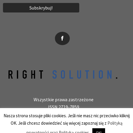
News, wydarzenia, konferencje, informacje, akredytacja.
Wszystkie prawa zastrzeżone
ISSN 2719-7859
Wydawca: laboratoryjnie.pl Krzysztof Wołowiec
Nasza strona stosuje pliki cookies. Jeśli nie masz nic przeciwko kliknij
25-150 Kielce, ul. Barwinek 9/31, REGON 387847966
OK. Jeśli chcesz dowiedzieć się więcej zapoznaj się z
Polityką
prywatności oraz Polityką cookies.
OK!