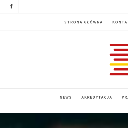
Skip
to
content
STRONA GŁÓWNA
KONTA
Labora
News, wydarzenia, konferencje, infor
NEWS
AKREDYTACJA
PR