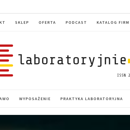
KT
SKLEP
OFERTA
PODCAST
KATALOG FIRM
toryjnie.pl
macje, akredytacja.
AWO
WYPOSAŻENIE
PRAKTYKA LABORATORYJNA