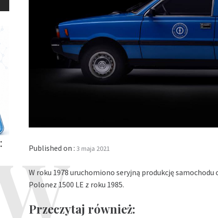
:
Published on :
3 maja 2021
W roku 1978 uruchomiono seryjną produkcję samochodu 
Polonez 1500 LE z roku 1985.
Przeczytaj również: