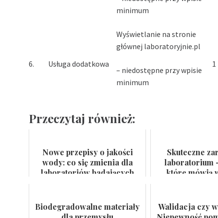
minimum
Wyświetlanie na stronie
głównej laboratoryjnie.pl
6.
Usługa dodatkowa
1
– niedostępne przy wpisie
minimum
Przeczytaj również:
Nowe przepisy o jakości
Skuteczne za
wody: co się zmienia dla
laboratorium 
laboratoriów badających
które mówią w
wodę do spożycia i kąpielis...
certyfikat na
Biodegradowalne materiały
Walidacja czy w
dla przemysłu
Niepewność pomi