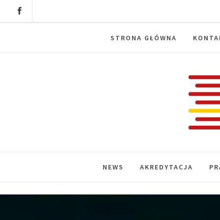
Skip
to
content
STRONA GŁÓWNA
KONTA
Labora
News, wydarzenia, konferencje, infor
NEWS
AKREDYTACJA
PR