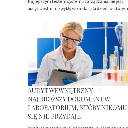
Najlepszym testem systemu zarządzania nie jest
audyt. Jest nim zwykły wtorek. Taki dzień, w którym
AUDYT WEWNĘTRZNY —
NAJDROŻSZY DOKUMENT W
LABORATORIUM, KTÓRY NIKOMU
SIĘ NIE PRZYDAJE
Wyobraźmy sobie dwa laboratoria. W pierwszym au