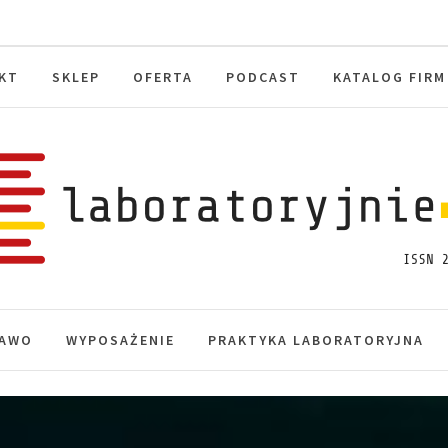
KT
SKLEP
OFERTA
PODCAST
KATALOG FIRM
toryjnie.pl
macje, akredytacja.
AWO
WYPOSAŻENIE
PRAKTYKA LABORATORYJNA