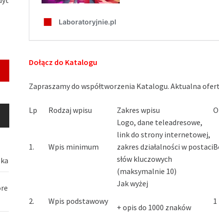
Dołącz do Katalogu
Zapraszamy do współtworzenia Katalogu. Aktualna ofert
Lp
Rodzaj wpisu
Zakres wpisu
O
Logo, dane teleadresowe,
link do strony internetowej,
1.
Wpis minimum
zakres działalności w postaci
B
słów kluczowych
ska
(maksymalnie 10)
Jak wyżej
óre
2.
Wpis podstawowy
1
+ opis do 1000 znaków