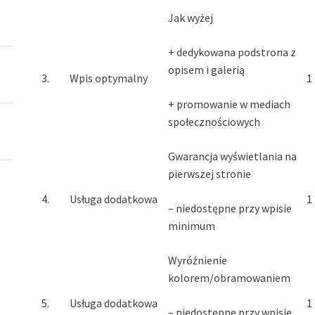
Jak wyżej
+ dedykowana podstrona z
opisem i galerią
3.
Wpis optymalny
1
+ promowanie w mediach
społecznościowych
Gwarancja wyświetlania na
pierwszej stronie
4.
Usługa dodatkowa
1
– niedostępne przy wpisie
minimum
Wyróżnienie
kolorem/obramowaniem
5.
Usługa dodatkowa
1
– niedostępne przy wpisie