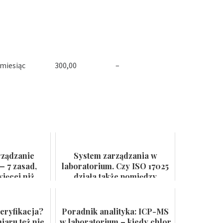
 miesiąc
300,00
–
rządzanie
System zarządzania w
— 7 zasad,
laboratorium. Czy ISO 17025
ięcej niż
działa także pomiędzy
 ścianie
audytami?
eryfikacja?
Poradnik analityka: ICP-MS
aru też nie
w laboratorium – kiedy chlor